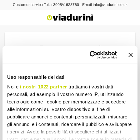
Customer service Tel. +390541623760 - Email info@viadurini.co.uk
Recover password
Welcome to the new site viadurini.it include your
registered email, you will be sent a link to update your
password and access the new site.
Uso responsabile dei dati
If you have problems write to: clienti@viadurini.it
Noi e
i nostri 1022 partner
trattiamo i vostri dati
personali, ad esempio il vostro numero IP, utilizzando
Email
tecnologie come i cookie per memorizzare e accedere
alle informazioni sul vostro dispositivo al fine di
pubblicare annunci e contenuti personalizzati, misurare
SEND
gli annunci e i contenuti, ricercare il pubblico e sviluppare
i servizi. Avete la possibilità di scegliere chi utilizza i
vostri dati e per quali scopi. Le vostre scelte in materia di