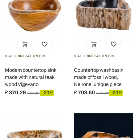
VIADURINI BATHROOM
VIADURINI BATHROOM
Modern countertop sink
Countertop washbasin
made with natural teak
made of fossil wood,
wood Vigevano
Neirone, unique piece
£ 370,29
£ 703,50
- 20%
- 20%
£ 462,87
£ 879,38