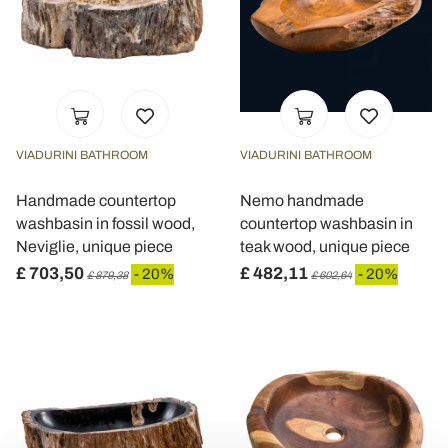
VIADURINI BATHROOM
VIADURINI BATHROOM
Handmade countertop
Nemo handmade
washbasin in fossil wood,
countertop washbasin in
Neviglie, unique piece
teak wood, unique piece
£ 703,50
£ 482,11
- 20%
- 20%
£ 879,38
£ 602,64