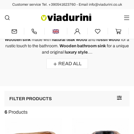
Customer service Tel. +390541623760 - Email info@viadurini.co.uk
Modern Washbasins
Wooden Sink in Solid Wood and
Teak - Made in Italy Design
Wooden sink
made with
natural teak wood
and
fossil wood
for a
rustic touch to the bathroom.
Wooden bathroom sink
for a unique
and original
luxury style
....
READ ALL
Toggle
FILTER PRODUCTS
navigat
6
Products