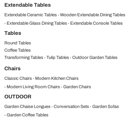
con altre informazioni che ha fornito loro o che hanno
Extendable Tables
raccolto dal suo utilizzo dei loro servizi.
Extendable Ceramic Tables
Wooden Extendable Dining Tables
Extendable Glass Dining Tables
Extendable Console Tables
Tables
Round Tables
Coffee Tables
Transforming Tables
Tulip Tables
Outdoor Garden Tables
Chairs
Classic Chairs
Modern Kitchen Chairs
Modern Living Room Chairs
Garden Chairs
OUTDOOR
Garden Chaise Longues
Conversation Sets
Garden Sofas
Garden Coffee Tables