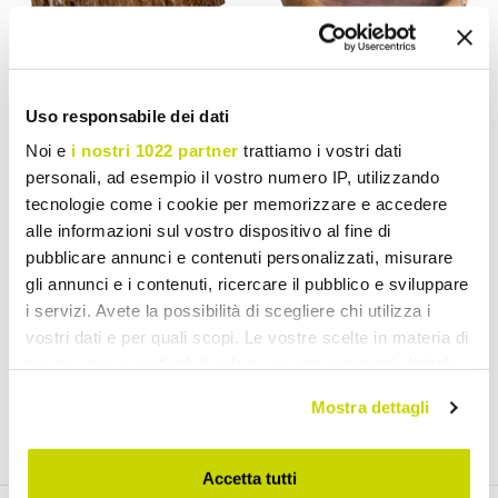
Uso responsabile dei dati
VIADURINI BATHROOM
VIADURINI BATHROOM
Noi e
i nostri 1022 partner
trattiamo i vostri dati
personali, ad esempio il vostro numero IP, utilizzando
Modern handmade
Modern Countertop
tecnologie come i cookie per memorizzare e accedere
countertop washbasin
Washbasin in Natural
alle informazioni sul vostro dispositivo al fine di
made of fossil wood,
Polished Natural Teak -
pubblicare annunci e contenuti personalizzati, misurare
Negrar
Zino
gli annunci e i contenuti, ricercare il pubblico e sviluppare
£ 703,50
£ 347,26
- 20%
- 20%
£ 879,38
£ 434,07
i servizi. Avete la possibilità di scegliere chi utilizza i
vostri dati e per quali scopi. Le vostre scelte in materia di
privacy sono applicabili solo su questa proprietà digitale
in cui avete effettuato le vostre scelte. È possibile
Mostra dettagli
modificare o revocare il proprio consenso in qualsiasi
momento dalla Dichiarazione sui cookie o facendo clic
sull'icona di attivazione della privacy.
Accetta tutti