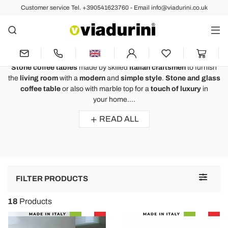
Customer service Tel. +390541623760 - Email info@viadurini.co.uk
Coffee Tables
Stone Coffee Tables for the Living
Area - Made in Italy
Stone coffee tables
made by skilled
Italian craftsmen
to furnish
the
living room
with a
modern
and
simple style
.
Stone and glass
coffee table
or also with marble top for a
touch of luxury
in
your home....
READ ALL
Toggle
FILTER PRODUCTS
navigat
18
Products