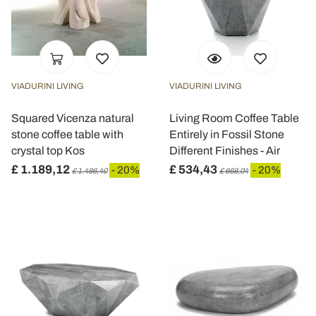
VIADURINI LIVING
VIADURINI LIVING
Squared Vicenza natural
Living Room Coffee Table
stone coffee table with
Entirely in Fossil Stone
crystal top Kos
Different Finishes - Air
£ 1.189,12
£ 534,43
- 20%
- 20%
£ 1.486,40
£ 668,04