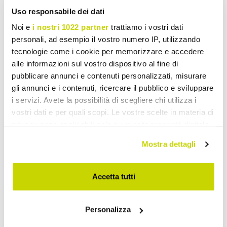
Uso responsabile dei dati
Noi e
i nostri 1022 partner
trattiamo i vostri dati
personali, ad esempio il vostro numero IP, utilizzando
VIADURINI LIVING
VIADURINI LIVING
tecnologie come i cookie per memorizzare e accedere
alle informazioni sul vostro dispositivo al fine di
Oval Coffee Table in
Oval Coffee Table in White
pubblicare annunci e contenuti personalizzati, misurare
Modern Fossil Stone -
Fossil Stone - Alfred
gli annunci e i contenuti, ricercare il pubblico e sviluppare
Avenue
i servizi. Avete la possibilità di scegliere chi utilizza i
£ 574,89
£ 452,38
- 20%
- 20%
£ 718,62
£ 565,48
vostri dati e per quali scopi. Le vostre scelte in materia di
privacy sono applicabili solo su questa proprietà digitale
in cui avete effettuato le vostre scelte. È possibile
Mostra dettagli
modificare o revocare il proprio consenso in qualsiasi
momento dalla Dichiarazione sui cookie o facendo clic
sull'icona di attivazione della privacy.
Accetta tutti
Con il tuo consenso, vorremmo anche:
Personalizza
raccogliere informazioni sulla tua posizione
geografica, con un'approssimazione di qualche