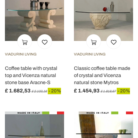
VIADURINI LIVING
VIADURINI LIVING
Coffee table with crystal
Classic coffee table made
top and Vicenza natural
of crystal and Vicenza
stone base Aracne-S
natural stone Mytros
£ 1.682,53
£ 1.454,93
- 20%
- 20%
£ 2.103,16
£ 1.818,67