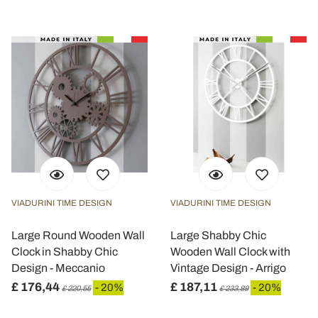
VIADURINI TIME DESIGN
VIADURINI TIME DESIGN
Large Round Wooden Wall
Large Shabby Chic
Clock in Shabby Chic
Wooden Wall Clock with
Design - Meccanio
Vintage Design - Arrigo
£ 176,44
£ 187,11
- 20%
- 20%
£ 220,55
£ 233,89