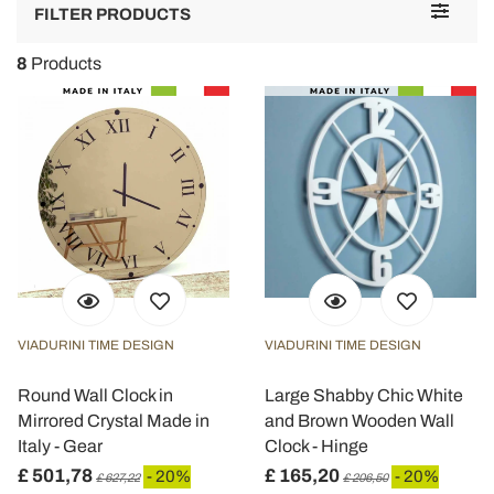
Toggle
FILTER PRODUCTS
navigat
8
Products
VIADURINI TIME DESIGN
VIADURINI TIME DESIGN
Round Wall Clock in
Large Shabby Chic White
Mirrored Crystal Made in
and Brown Wooden Wall
Italy - Gear
Clock - Hinge
£ 501,78
£ 165,20
- 20%
- 20%
£ 627,22
£ 206,50