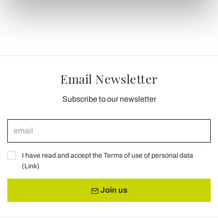
(impronte digitali).
Approfondisci come vengono elaborati i tuoi dati personali
e imposta le tue preferenze nella
sezione dettagli
. Puoi
modificare o ritirare il tuo consenso in qualsiasi momento
dalla Dichiarazione sui cookie.
Email Newsletter
Utilizziamo i cookie per personalizzare contenuti ed
annunci, per fornire funzionalità dei social media e per
Subscribe to our newsletter
analizzare il nostro traffico. Condividiamo inoltre
informazioni sul modo in cui utilizza il nostro sito con i
nostri partner che si occupano di analisi dei dati web,
pubblicità e social media, i quali potrebbero combinarle
con altre informazioni che ha fornito loro o che hanno
I have read and accept the Terms of use of personal data
raccolto dal suo utilizzo dei loro servizi.
(
Link
)
Join us