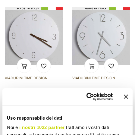
VIADURINI TIME DESIGN
VIADURINI TIME DESIGN
Classic Design Wall Clock
Settimio Classic Design
in White Round Wood with
Round White Wooden Wall
Laser Cut - Gioviale
Clock
£ 74,17
£ 74,17
- 20%
- 20%
£ 92,71
£ 92,71
Uso responsabile dei dati
Noi e
i nostri 1022 partner
trattiamo i vostri dati
personali, ad esempio il vostro numero IP, utilizzando