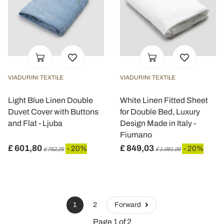
VIADURINI TEXTILE
VIADURINI TEXTILE
Light Blue Linen Double
White Linen Fitted Sheet
Duvet Cover with Buttons
for Double Bed, Luxury
and Flat - Ljuba
Design Made in Italy -
Fiumano
£ 601,80
£ 849,03
- 20%
- 20%
£ 752,25
£ 1.061,29
1
2
Forward
Page 1 of 2