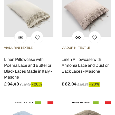
VIADURINI TEXTILE
VIADURINI TEXTILE
Linen Pillowcase with
Linen Pillowcase with
Poema Lace and Butter or
Armonia Lace and Dust or
Black Laces Made in Italy -
Back Laces - Masone
Masone
£ 94,40
£ 82,04
- 20%
- 20%
£ 118,00
£ 102,55