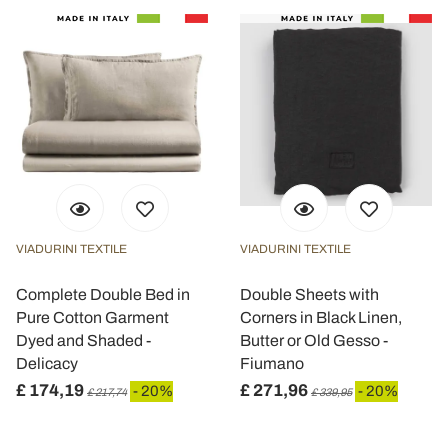
VIADURINI TEXTILE
VIADURINI TEXTILE
Complete Double Bed in
Double Sheets with
Pure Cotton Garment
Corners in Black Linen,
Dyed and Shaded -
Butter or Old Gesso -
Delicacy
Fiumano
£ 174,19
£ 271,96
- 20%
- 20%
£ 217,74
£ 339,95