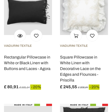
VIADURINI TEXTILE
VIADURINI TEXTILE
Rectangular Pillowcase in
Square Pillowcase in
White or Black Linen with
White Linen with
Buttons and Laces - Agora
Decorative Lace on the
Edges and Flounces -
Priscilla
£ 80,91
£ 245,55
- 20%
- 20%
£ 101,14
£ 306,94