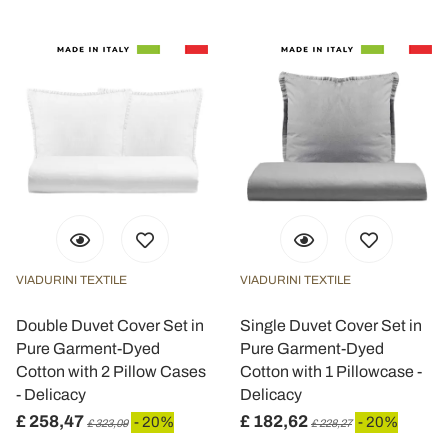
VIADURINI TEXTILE
VIADURINI TEXTILE
Double Duvet Cover Set in
Single Duvet Cover Set in
Pure Garment-Dyed
Pure Garment-Dyed
Cotton with 2 Pillow Cases
Cotton with 1 Pillowcase -
- Delicacy
Delicacy
£ 258,47
£ 182,62
- 20%
- 20%
£ 323,09
£ 228,27