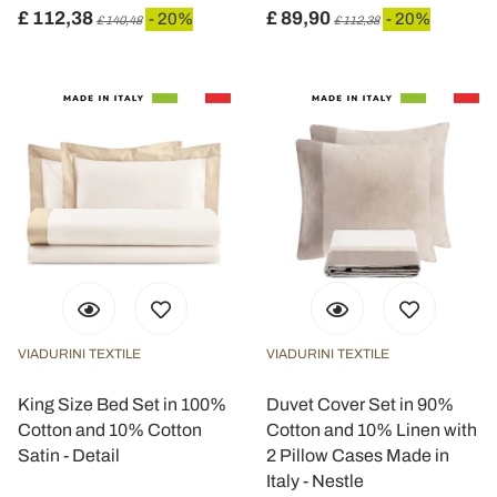
£ 112,38
£ 89,90
- 20%
- 20%
£ 140,48
£ 112,38
VIADURINI TEXTILE
VIADURINI TEXTILE
King Size Bed Set in 100%
Duvet Cover Set in 90%
Cotton and 10% Cotton
Cotton and 10% Linen with
Satin - Detail
2 Pillow Cases Made in
Italy - Nestle