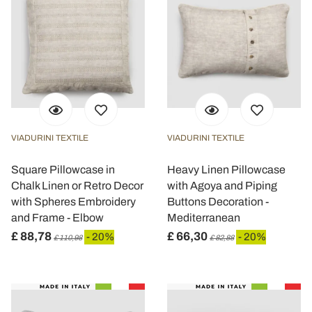
VIADURINI TEXTILE
VIADURINI TEXTILE
Square Pillowcase in
Heavy Linen Pillowcase
Chalk Linen or Retro Decor
with Agoya and Piping
with Spheres Embroidery
Buttons Decoration -
and Frame - Elbow
Mediterranean
£ 88,78
£ 66,30
- 20%
- 20%
£ 110,98
£ 82,88