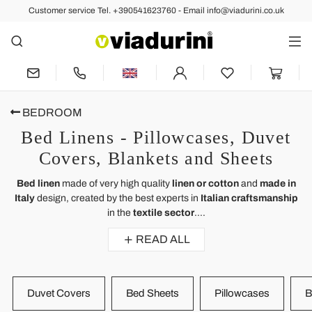
Customer service Tel. +390541623760 - Email info@viadurini.co.uk
BEDROOM
Bed Linens - Pillowcases, Duvet
Covers, Blankets and Sheets
Bed linen
made of very high quality
linen or cotton
and
made in
Italy
design, created by the best experts in
Italian craftsmanship
in the
textile sector
....
READ ALL
Duvet Covers
Bed Sheets
Pillowcases
B