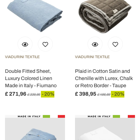
VIADURINI TEXTILE
VIADURINI TEXTILE
Double Fitted Sheet,
Plaid in Cotton Satin and
Luxury Colored Linen
Chenille with Lurex, Chalk
Made in Italy - Fiumano
or Retro Border - Taupe
£ 271,96
£ 398,95
- 20%
- 20%
£ 339,95
£ 498,69