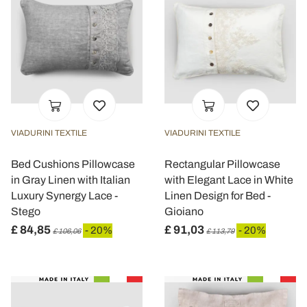
VIADURINI TEXTILE
VIADURINI TEXTILE
Bed Cushions Pillowcase
Rectangular Pillowcase
in Gray Linen with Italian
with Elegant Lace in White
Luxury Synergy Lace -
Linen Design for Bed -
Stego
Gioiano
£ 84,85
£ 91,03
- 20%
- 20%
£ 106,06
£ 113,79