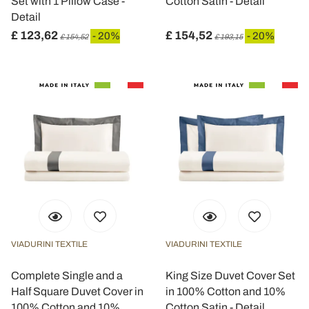
Set with 1 Pillow Case -
Cotton Satin - Detail
Detail
£ 123,62
£ 154,52
- 20%
- 20%
£ 154,52
£ 193,15
VIADURINI TEXTILE
VIADURINI TEXTILE
Complete Single and a
King Size Duvet Cover Set
Half Square Duvet Cover in
in 100% Cotton and 10%
100% Cotton and 10%
Cotton Satin - Detail