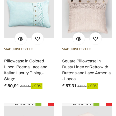
VIADURINI TEXTILE
VIADURINI TEXTILE
Pillowcase in Colored
Square Pillowcase in
Linen, Poema Lace and
Dusty Linen or Retro with
Italian Luxury Piping -
Buttons and Lace Armonia
Stego
- Logos
£ 80,91
£ 57,31
- 20%
- 20%
£ 101,14
£ 71,64