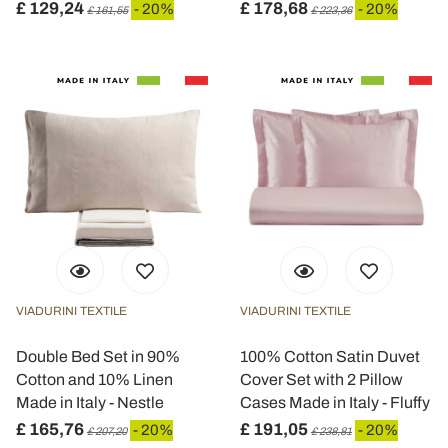
£ 129,24
£ 178,68
- 20%
- 20%
£ 161,55
£ 223,36
VIADURINI TEXTILE
VIADURINI TEXTILE
Double Bed Set in 90%
100% Cotton Satin Duvet
Cotton and 10% Linen
Cover Set with 2 Pillow
Made in Italy - Nestle
Cases Made in Italy - Fluffy
£ 165,76
£ 191,05
- 20%
- 20%
£ 207,20
£ 238,81