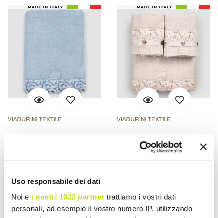
VIADURINI TEXTILE
VIADURINI TEXTILE
Linen Double Bed Sheet
Light Linen and Lace
with Poema Lace, 3
Armonia 2 Color Sheet Set
Finishes - Dulcis
for Double Bed - Dettox
£ 388,84
£ 832,74
- 20%
- 20%
£ 486,04
£ 1.040,92
Uso responsabile dei dati
Noi e
i nostri 1022 partner
trattiamo i vostri dati
personali, ad esempio il vostro numero IP, utilizzando