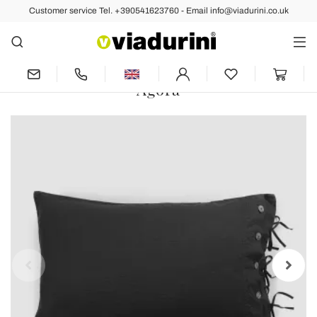
Customer service Tel. +390541623760 - Email info@viadurini.co.uk
Back
Previous
Next
Rectangular Pillowcase in White or
Black Linen with Buttons and Laces -
Agora