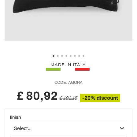
CODE:
AGORA
£ 80,92
-20% discount
£ 101,15
finish