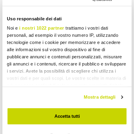
Share
Uso responsabile dei dati
Noi e
i nostri 1022 partner
trattiamo i vostri dati
Linen Pillowcases
personali, ad esempio il vostro numero IP, utilizzando
tecnologie come i cookie per memorizzare e accedere
alle informazioni sul vostro dispositivo al fine di
pubblicare annunci e contenuti personalizzati, misurare
gli annunci e i contenuti, ricercare il pubblico e sviluppare
i servizi. Avete la possibilità di scegliere chi utilizza i
vostri dati e per quali scopi. Le vostre scelte in materia di
privacy sono applicabili solo su questa proprietà digitale
in cui avete effettuato le vostre scelte. È possibile
Mostra dettagli
modificare o revocare il proprio consenso in qualsiasi
momento dalla Dichiarazione sui cookie o facendo clic
sull'icona di attivazione della privacy.
Accetta tutti
Con il tuo consenso, vorremmo anche: