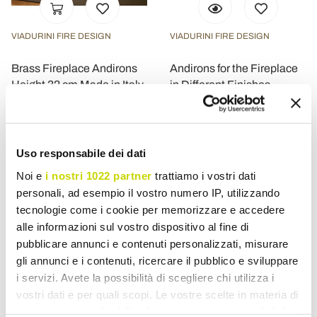
VIADURINI FIRE DESIGN
VIADURINI FIRE DESIGN
Brass Fireplace Andirons
Andirons for the Fireplace
Height 32 cm Made in Italy
in Different Finishes
- Bear
Height 25 cm Made in Italy
- Rhinoceros
£ 168,01
£ 70,80
- 20%
- 20%
£ 210,01
£ 88,50
Uso responsabile dei dati
Noi e
i nostri 1022 partner
trattiamo i vostri dati
personali, ad esempio il vostro numero IP, utilizzando
tecnologie come i cookie per memorizzare e accedere
alle informazioni sul vostro dispositivo al fine di
pubblicare annunci e contenuti personalizzati, misurare
Andiron firedog: combining functionality and style at the
heart of your fireplace
gli annunci e i contenuti, ricercare il pubblico e sviluppare
i servizi. Avete la possibilità di scegliere chi utilizza i
An exclusive selection of decorative firedog where functionality
meets elegance. Each
pair of andirons
is designed to
improve
vostri dati e per quali scopi. Le vostre scelte in materia di
combustion
and enrich the aesthetics of your fireplace.
privacy sono applicabili solo su questa proprietà digitale