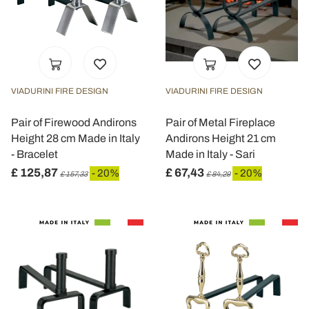
VIADURINI FIRE DESIGN
VIADURINI FIRE DESIGN
Pair of Firewood Andirons
Pair of Metal Fireplace
Height 28 cm Made in Italy
Andirons Height 21 cm
- Bracelet
Made in Italy - Sari
£ 125,87
£ 67,43
- 20%
- 20%
£ 157,33
£ 84,29