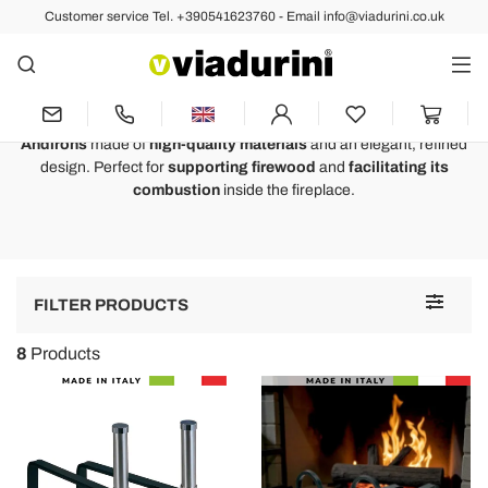
Customer service Tel. +390541623760 - Email info@viadurini.co.uk
DECORATIONS
Andirons of Design to Facilitate
Combustion in the Hearth
Andirons
made of
high-quality materials
and an elegant, refined
design. Perfect for
supporting firewood
and
facilitating its
combustion
inside the fireplace.
Toggle
FILTER PRODUCTS
navigat
8
Products