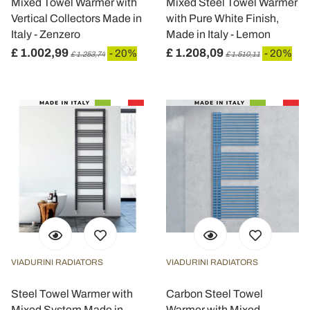
informazioni sul modo in cui utilizza il nostro sito con i
Mixed Towel Warmer with
Mixed Steel Towel Warmer
Vertical Collectors Made in
with Pure White Finish,
nostri partner che si occupano di analisi dei dati web,
Italy - Zenzero
Made in Italy - Lemon
pubblicità e social media, i quali potrebbero combinarle
con altre informazioni che ha fornito loro o che hanno
£ 1.002,99
£ 1.208,09
- 20%
- 20%
£ 1.253,74
£ 1.510,11
raccolto dal suo utilizzo dei loro servizi.
VIADURINI RADIATORS
VIADURINI RADIATORS
Steel Towel Warmer with
Carbon Steel Towel
Mixed System Made in
Warmer with Mixed