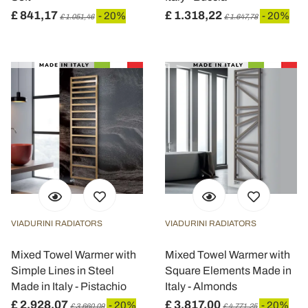
£ 841,17
£ 1.318,22
- 20%
- 20%
£ 1.051,46
£ 1.647,78
VIADURINI RADIATORS
VIADURINI RADIATORS
Mixed Towel Warmer with
Mixed Towel Warmer with
Simple Lines in Steel
Square Elements Made in
Made in Italy - Pistachio
Italy - Almonds
£ 2.928,07
£ 3.817,00
- 20%
- 20%
£ 3.660,09
£ 4.771,25