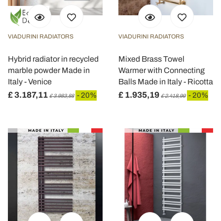
VIADURINI RADIATORS
VIADURINI RADIATORS
Hybrid radiator in recycled
Mixed Brass Towel
marble powder Made in
Warmer with Connecting
Italy - Venice
Balls Made in Italy - Ricotta
£ 3.187,11
£ 1.935,19
- 20%
- 20%
£ 3.983,88
£ 2.418,99