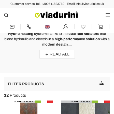
Customer service Tel. +390541623760 - Email info@viadurini.co.uk
Designer Radiators
Dual Fuel Radiators - Hybrid
Heating Made in Italy
Hybrid heating system
thanks to the
dual fuel radiators
that
blend hydraulic and electric in a
high-
performance
solution
with a
modern design
....
READ ALL
Toggle
FILTER PRODUCTS
navigat
32
Products