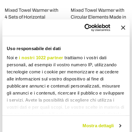
Mixed Towel Warmer with
Mixed Towel Warmer with
4 Sets of Horizontal
Circular Elements Made in
Elements Made in Italy -
Italy - Strawberry
Meringa
£ 1.023,22
£ 851,28
- 20%
- 20%
£ 1.279,03
£ 1.064,10
Uso responsabile dei dati
Noi e
i nostri 1022 partner
trattiamo i vostri dati
personali, ad esempio il vostro numero IP, utilizzando
tecnologie come i cookie per memorizzare e accedere
alle informazioni sul vostro dispositivo al fine di
pubblicare annunci e contenuti personalizzati, misurare
gli annunci e i contenuti, ricercare il pubblico e sviluppare
i servizi. Avete la possibilità di scegliere chi utilizza i
vostri dati e per quali scopi. Le vostre scelte in materia di
privacy sono applicabili solo su questa proprietà digitale
in cui avete effettuato le vostre scelte. È possibile
Mostra dettagli
VIADURINI RADIATORS
VIADURINI RADIATORS
modificare o revocare il proprio consenso in qualsiasi