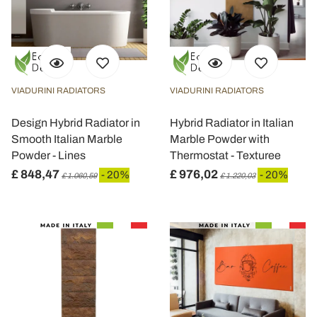
VIADURINI RADIATORS
VIADURINI RADIATORS
Design Hybrid Radiator in
Hybrid Radiator in Italian
Smooth Italian Marble
Marble Powder with
Powder - Lines
Thermostat - Texturee
£ 848,47
£ 976,02
- 20%
- 20%
£ 1.060,59
£ 1.220,03