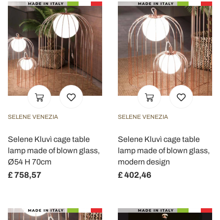
SELENE VENEZIA
SELENE VENEZIA
Selene Kluvì cage table
Selene Kluvì cage table
lamp made of blown glass,
lamp made of blown glass,
Ø54 H 70cm
modern design
£ 758,57
£ 402,46