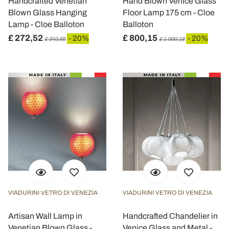
Handcrafted Venetian
Hand Blown Venice Glass
nostri partner che si occupano di analisi dei dati web,
Blown Glass Hanging
Floor Lamp 175 cm - Cloe
pubblicità e social media, i quali potrebbero combinarle
Lamp - Cloe Balloton
Balloton
con altre informazioni che ha fornito loro o che hanno
£ 272,52
£ 800,15
- 20%
- 20%
£ 340,65
£ 1.000,18
raccolto dal suo utilizzo dei loro servizi.
VIADURINI VETRO DI VENEZIA
VIADURINI VETRO DI VENEZIA
Artisan Wall Lamp in
Handcrafted Chandelier in
Venetian Blown Glass -
Venice Glass and Metal -