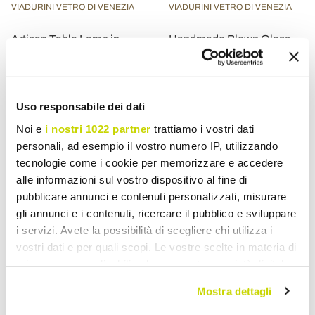
VIADURINI VETRO DI VENEZIA
VIADURINI VETRO DI VENEZIA
Artisan Table Lamp in
Handmade Blown Glass
Hand Blown Glass in
Suspension Lamp in
Venice - Dafne
Venice - Dafne
£ 419,18
£ 311,86
- 20%
- 20%
£ 523,97
£ 389,82
Uso responsabile dei dati
Noi e
i nostri 1022 partner
trattiamo i vostri dati
personali, ad esempio il vostro numero IP, utilizzando
tecnologie come i cookie per memorizzare e accedere
alle informazioni sul vostro dispositivo al fine di
pubblicare annunci e contenuti personalizzati, misurare
gli annunci e i contenuti, ricercare il pubblico e sviluppare
i servizi. Avete la possibilità di scegliere chi utilizza i
vostri dati e per quali scopi. Le vostre scelte in materia di
privacy sono applicabili solo su questa proprietà digitale
in cui avete effettuato le vostre scelte. È possibile
Mostra dettagli
modificare o revocare il proprio consenso in qualsiasi
VIADURINI VETRO DI VENEZIA
VIADURINI VETRO DI VENEZIA
momento dalla Dichiarazione sui cookie o facendo clic