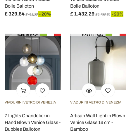
Bolle Balloton
Bolle Balloton
£ 329,84
£ 1.432,29
- 20%
- 20%
£ 412,30
£ 1.790,36
VIADURINI VETRO DI VENEZIA
VIADURINI VETRO DI VENEZIA
7 Lights Chandelier in
Artisan Wall Light in Blown
Hand Blown Venice Glass -
Venice Glass 16 cm -
Bubbles Balloton
Bamboo