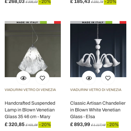
£ 268,03
£ 185,43
- 20%
- 20%
£ 335,03
£ 231,78
VIADURINI VETRO DI VENEZIA
VIADURINI VETRO DI VENEZIA
Handcrafted Suspended
Classic Artisan Chandelier
Lamp in Blown Venetian
in Blown White Venetian
Glass 35 46 cm - Mary
Glass - Elsa
£ 320,85
£ 893,99
- 20%
- 20%
£ 401,06
£ 1.117,48