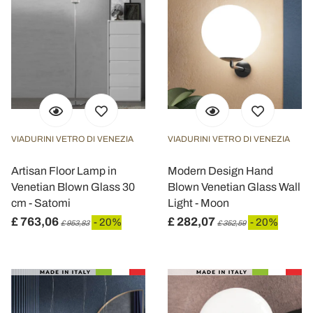
VIADURINI VETRO DI VENEZIA
VIADURINI VETRO DI VENEZIA
Artisan Floor Lamp in
Modern Design Hand
Venetian Blown Glass 30
Blown Venetian Glass Wall
cm - Satomi
Light - Moon
£ 763,06
£ 282,07
- 20%
- 20%
£ 953,83
£ 352,59