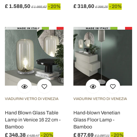
£ 1.588,50
£ 318,60
- 20%
- 20%
£ 1.985,62
£ 398,25
VIADURINI VETRO DI VENEZIA
VIADURINI VETRO DI VENEZIA
Hand Blown Glass Table
Hand-blown Venetian
Lamp in Venice 16 22 cm -
Glass Floor Lamp -
Bamboo
Bamboo
£ 348,38
£ 877,69
- 20%
- 20%
£ 435,47
£ 1.097,11