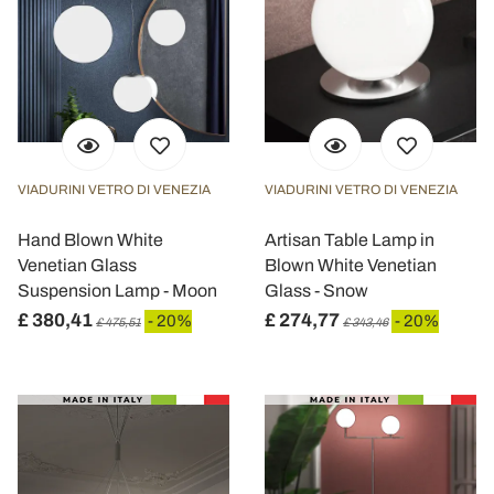
VIADURINI VETRO DI VENEZIA
VIADURINI VETRO DI VENEZIA
Hand Blown White
Artisan Table Lamp in
Venetian Glass
Blown White Venetian
Suspension Lamp - Moon
Glass - Snow
£ 380,41
£ 274,77
- 20%
- 20%
£ 475,51
£ 343,46