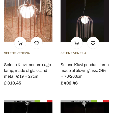
SELENE VENEZIA
SELENE VENEZIA
Selene Kluvì modern cage
Selene Kluvi pendant lamp
lamp, made of glass and
made of blown glass, Ø54
metal, Ø19 H 27cm
H 70/200cm
£ 310,45
£ 402,46