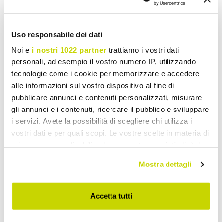
Share
Uso responsabile dei dati
Modern Chandeliers
Noi e
i nostri 1022 partner
trattiamo i vostri dati
personali, ad esempio il vostro numero IP, utilizzando
tecnologie come i cookie per memorizzare e accedere
alle informazioni sul vostro dispositivo al fine di
pubblicare annunci e contenuti personalizzati, misurare
gli annunci e i contenuti, ricercare il pubblico e sviluppare
i servizi. Avete la possibilità di scegliere chi utilizza i
vostri dati e per quali scopi. Le vostre scelte in materia di
privacy sono applicabili solo su questa proprietà digitale
in cui avete effettuato le vostre scelte. È possibile
Mostra dettagli
modificare o revocare il proprio consenso in qualsiasi
momento dalla Dichiarazione sui cookie o facendo clic
sull'icona di attivazione della privacy.
Accetta tutti
Con il tuo consenso, vorremmo anche: