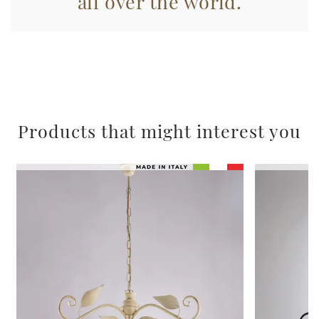
all over the world.
raccolto dal suo utilizzo dei loro servizi.
Products that might interest you