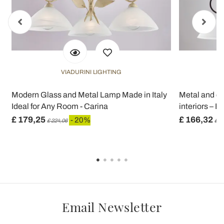
VIADURINI LIGHTING
Modern Glass and Metal Lamp Made in Italy
Metal and ce
Ideal for Any Room - Carina
interiors – E
£ 179,25
£ 166,32
- 20%
£ 224,06
£ 2
Email Newsletter