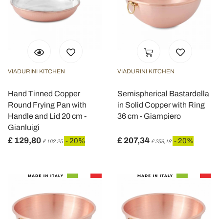
VIADURINI KITCHEN
VIADURINI KITCHEN
Hand Tinned Copper
Semispherical Bastardella
Round Frying Pan with
in Solid Copper with Ring
Handle and Lid 20 cm -
36 cm - Giampiero
Gianluigi
£ 129,80
£ 207,34
- 20%
- 20%
£ 162,25
£ 259,18