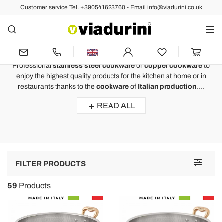
Customer service Tel. +390541623760 - Email info@viadurini.co.uk
KITCHEN
Copper Cookware and Stainless
Steel Cookware - Made in Italy
Professional
stainless steel cookware
or
copper cookware
to
enjoy the highest quality products for the kitchen at home or in
restaurants thanks to the
cookware
of
Italian production
....
READ ALL
Toggle
FILTER PRODUCTS
navigat
59
Products