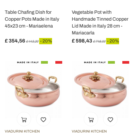
Table Chafing Dish for
Vegetable Pot with
Copper Pots Made in Italy
Handmade Tinned Copper
45x23 cm - Mariaelena
Lid Made in Italy 28 cm -
Mariacarla
£ 354,56
£ 598,43
- 20%
- 20%
£ 443,20
£ 748,03
VIADURINI KITCHEN
VIADURINI KITCHEN