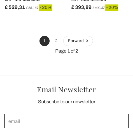
£ 529,31
£ 393,89
- 20%
- 20%
£ 661,64
£ 492,37
1
2
Forward
Page 1 of 2
Email Newsletter
Subscribe to our newsletter