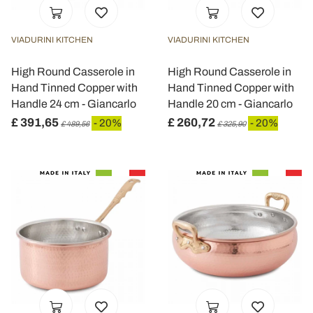
Utilizziamo i cookie per personalizzare contenuti ed
annunci, per fornire funzionalità dei social media e per
analizzare il nostro traffico. Condividiamo inoltre
VIADURINI KITCHEN
VIADURINI KITCHEN
informazioni sul modo in cui utilizza il nostro sito con i
nostri partner che si occupano di analisi dei dati web,
High Round Casserole in
High Round Casserole in
pubblicità e social media, i quali potrebbero combinarle
Hand Tinned Copper with
Hand Tinned Copper with
con altre informazioni che ha fornito loro o che hanno
Handle 24 cm - Giancarlo
Handle 20 cm - Giancarlo
raccolto dal suo utilizzo dei loro servizi.
£ 391,65
£ 260,72
- 20%
- 20%
£ 489,56
£ 325,90