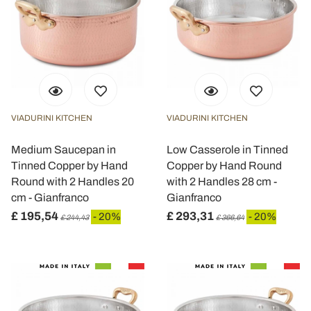
VIADURINI KITCHEN
VIADURINI KITCHEN
Medium Saucepan in
Low Casserole in Tinned
Tinned Copper by Hand
Copper by Hand Round
Round with 2 Handles 20
with 2 Handles 28 cm -
cm - Gianfranco
Gianfranco
£ 195,54
£ 293,31
- 20%
- 20%
£ 244,43
£ 366,64