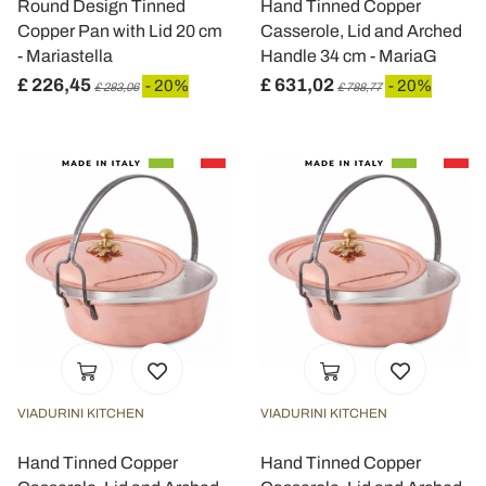
Round Design Tinned
Hand Tinned Copper
Copper Pan with Lid 20 cm
Casserole, Lid and Arched
- Mariastella
Handle 34 cm - MariaG
£ 226,45
£ 631,02
- 20%
- 20%
£ 283,06
£ 788,77
VIADURINI KITCHEN
VIADURINI KITCHEN
Hand Tinned Copper
Hand Tinned Copper