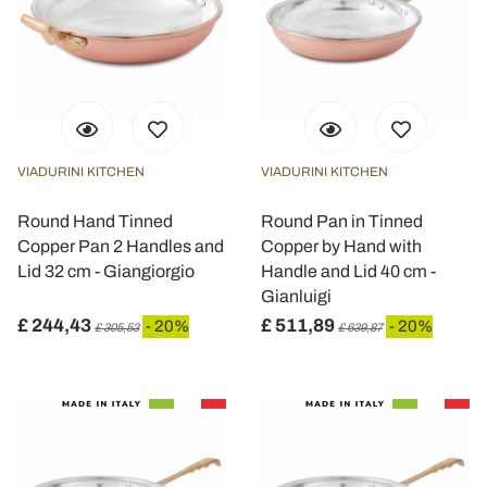
VIADURINI KITCHEN
VIADURINI KITCHEN
Round Hand Tinned
Round Pan in Tinned
Copper Pan 2 Handles and
Copper by Hand with
Lid 32 cm - Giangiorgio
Handle and Lid 40 cm -
Gianluigi
£ 244,43
£ 511,89
- 20%
- 20%
£ 305,53
£ 639,87