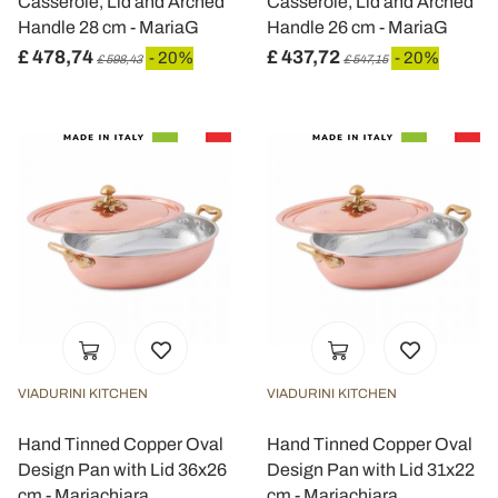
Casserole, Lid and Arched
Casserole, Lid and Arched
Handle 28 cm - MariaG
Handle 26 cm - MariaG
£ 478,74
£ 437,72
- 20%
- 20%
£ 598,43
£ 547,15
VIADURINI KITCHEN
VIADURINI KITCHEN
Hand Tinned Copper Oval
Hand Tinned Copper Oval
Design Pan with Lid 36x26
Design Pan with Lid 31x22
cm - Mariachiara
cm - Mariachiara