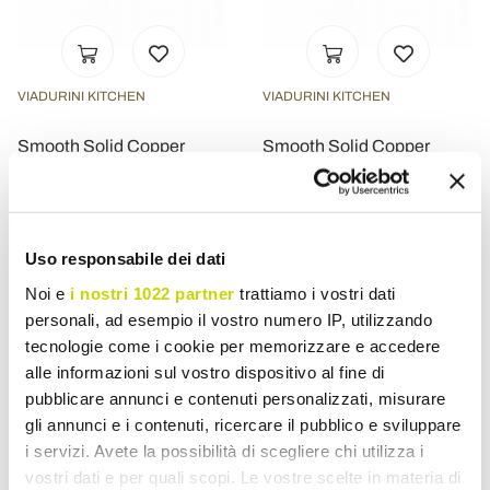
VIADURINI KITCHEN
VIADURINI KITCHEN
Smooth Solid Copper
Smooth Solid Copper
Bastardella with Wooden
Bastardella with Wooden
Handle 30 cm - Giampiero
Handle 26 cm - Giampiero
£ 152,28
£ 116,31
- 20%
- 20%
£ 190,34
£ 145,39
Uso responsabile dei dati
Noi e
i nostri 1022 partner
trattiamo i vostri dati
personali, ad esempio il vostro numero IP, utilizzando
tecnologie come i cookie per memorizzare e accedere
alle informazioni sul vostro dispositivo al fine di
pubblicare annunci e contenuti personalizzati, misurare
gli annunci e i contenuti, ricercare il pubblico e sviluppare
i servizi. Avete la possibilità di scegliere chi utilizza i
vostri dati e per quali scopi. Le vostre scelte in materia di