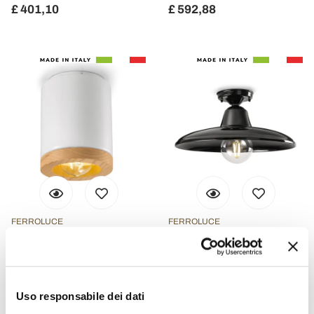
£ 401,10
£ 592,88
FERROLUCE
FERROLUCE
Nordic Style Artisan Wood
Ceiling lamp in Black or
and Ceramic Ceiling Lamp
White Ceramic and
- Nateca
Industrial Vintage Iron -
Uso responsabile dei dati
Bew