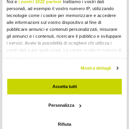
Noi e
i nostri 1022 partner
trattiamo i vostri dati
£ 172,80
£ 240,94
personali, ad esempio il vostro numero IP, utilizzando
tecnologie come i cookie per memorizzare e accedere
alle informazioni sul vostro dispositivo al fine di
pubblicare annunci e contenuti personalizzati, misurare
gli annunci e i contenuti, ricercare il pubblico e sviluppare
i servizi. Avete la possibilità di scegliere chi utilizza i
vostri dati e per quali scopi. Le vostre scelte in materia di
privacy sono applicabili solo su questa proprietà digitale
Email Newsletter
in cui avete effettuato le vostre scelte. È possibile
Mostra dettagli
modificare o revocare il proprio consenso in qualsiasi
Subscribe to our newsletter
momento dalla Dichiarazione sui cookie o facendo clic
sull'icona di attivazione della privacy.
Accetta tutti
Con il tuo consenso, vorremmo anche:
Personalizza
raccogliere informazioni sulla tua posizione
I have read and accept the Terms of use of personal data
geografica, con un'approssimazione di qualche
(
Link
)
metro,
Rifiuta
Identificare il tuo dispositivo, scansionandolo