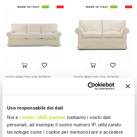
VIADURINI ITALIAN SOFAS
VIADURINI ITALIAN SOFAS
3 Seater Sofa Covered in
2 Seater Sofa Upholstered
High Quality Made in Italy
and Covered in Fabric
Fabric - Andromeda
Made in Italy - Andromeda
Uso responsabile dei dati
£ 3.524,66
£ 3.007,65
- 20%
- 20%
£ 4.405,82
£ 3.759,56
Noi e
i nostri 1022 partner
trattiamo i vostri dati
personali, ad esempio il vostro numero IP, utilizzando
tecnologie come i cookie per memorizzare e accedere