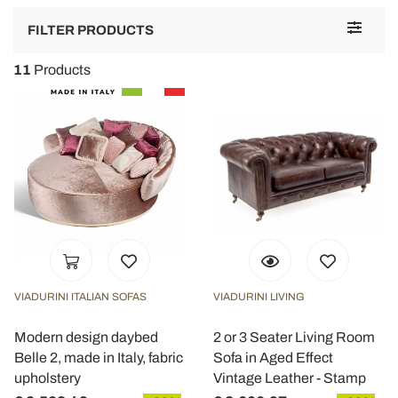
Toggle
FILTER PRODUCTS
navigat
11
Products
VIADURINI ITALIAN SOFAS
VIADURINI LIVING
Modern design daybed
2 or 3 Seater Living Room
Belle 2, made in Italy, fabric
Sofa in Aged Effect
upholstery
Vintage Leather - Stamp