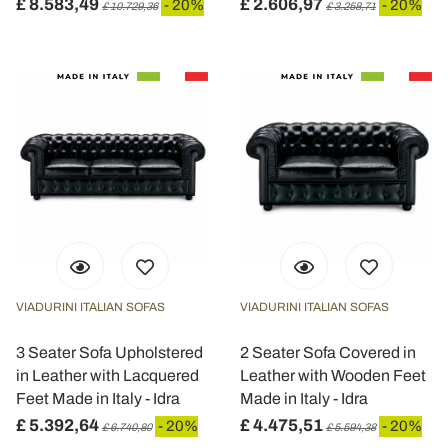
£ 8.583,49
£ 2.606,97
- 20%
- 20%
£ 10.729,36
£ 3.258,71
VIADURINI ITALIAN SOFAS
VIADURINI ITALIAN SOFAS
3 Seater Sofa Upholstered
2 Seater Sofa Covered in
in Leather with Lacquered
Leather with Wooden Feet
Feet Made in Italy - Idra
Made in Italy - Idra
£ 5.392,64
£ 4.475,51
- 20%
- 20%
£ 6.740,80
£ 5.594,38