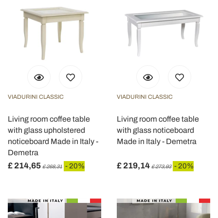
VIADURINI CLASSIC
VIADURINI CLASSIC
Living room coffee table
Living room coffee table
with glass upholstered
with glass noticeboard
noticeboard Made in Italy -
Made in Italy - Demetra
Demetra
£ 214,65
£ 219,14
- 20%
- 20%
£ 268,31
£ 273,93