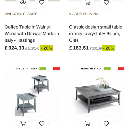
VIADURINI CLASSIC
VIADURINI LIVING
Coffee Table in Walnut
Classic design small table
Wood with Drawer Made in
in acrylic crystal H 64 cm,
Italy - Hastings
Cles
£ 924,33
£ 163,51
- 20%
- 20%
£ 1.155,41
£ 204,39