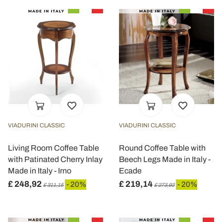
VIADURINI CLASSIC
VIADURINI CLASSIC
Living Room Coffee Table
Round Coffee Table with
with Patinated Cherry Inlay
Beech Legs Made in Italy -
Made in Italy - Irno
Ecade
£ 248,92
£ 219,14
- 20%
- 20%
£ 311,15
£ 273,93