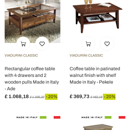
VIADURINI CLASSIC
VIADURINI CLASSIC
Rectangular coffee table
Coffee table in patinated
with 4 drawers and 2
walnut finish with shelf
wooden pulls Made in Italy
Made in Italy - Pekele
- Ade
£ 1.068,18
£ 369,73
- 20%
- 20%
£ 1.335,22
£ 462,16