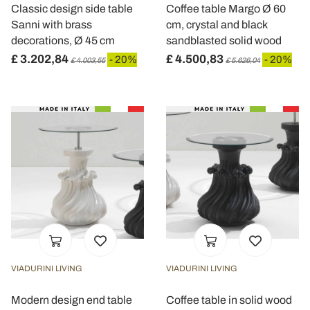
Classic design side table
Coffee table Margo Ø 60
Sanni with brass
cm, crystal and black
decorations, Ø 45 cm
sandblasted solid wood
£ 3.202,84
£ 4.500,83
- 20%
- 20%
£ 4.003,55
£ 5.626,04
VIADURINI LIVING
VIADURINI LIVING
Modern design end table
Coffee table in solid wood