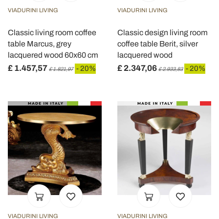
VIADURINI LIVING
VIADURINI LIVING
Classic living room coffee
Classic design living room
table Marcus, grey
coffee table Berit, silver
lacquered wood 60x60 cm
lacquered wood
£ 1.457,57
£ 2.347,06
- 20%
- 20%
£ 1.821,97
£ 2.933,83
VIADURINI LIVING
VIADURINI LIVING