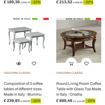
£ 189,36
£ 213,52
- 20%
- 20%
£ 236,70
£ 266,90
VIADURINI CLASSIC
VIADURINI CLASSIC
Composition of 3 coffee
Round Living Room Coffee
tables of different sizes
Table with Glass Top Made
Made in Italy - Mummu
in Italy - Onatha
£ 239,93
£ 889,49
- 20%
- 20%
£ 299,92
£ 1.111,86