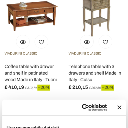
VIADURINI CLASSIC
VIADURINI CLASSIC
Coffee table with drawer
Telephone table with 3
and shelf in patinated
drawers and shelf Made in
wood Made in Italy - Tuoni
Italy - Culsu
£ 410,19
£ 210,15
- 20%
- 20%
£ 512,74
£ 262,69
Uso responsabile dei dati