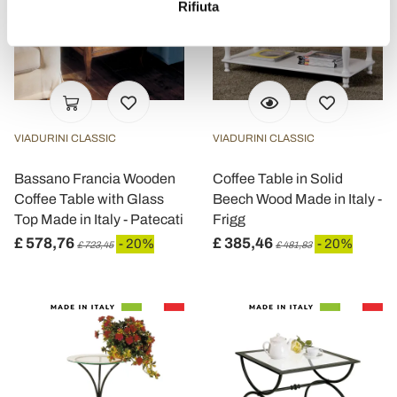
Rifiuta
Identificare il tuo dispositivo, scansionandolo
attivamente alla ricerca di caratteristiche specifiche
(impronte digitali).
Approfondisci come vengono elaborati i tuoi dati personali
e imposta le tue preferenze nella
sezione dettagli
. Puoi
modificare o ritirare il tuo consenso in qualsiasi momento
VIADURINI CLASSIC
VIADURINI CLASSIC
dalla Dichiarazione sui cookie.
Bassano Francia Wooden
Coffee Table in Solid
Utilizziamo i cookie per personalizzare contenuti ed
Coffee Table with Glass
Beech Wood Made in Italy -
annunci, per fornire funzionalità dei social media e per
Top Made in Italy - Patecati
Frigg
analizzare il nostro traffico. Condividiamo inoltre
£ 578,76
£ 385,46
- 20%
- 20%
£ 723,45
£ 481,83
informazioni sul modo in cui utilizza il nostro sito con i
nostri partner che si occupano di analisi dei dati web,
pubblicità e social media, i quali potrebbero combinarle
con altre informazioni che ha fornito loro o che hanno
raccolto dal suo utilizzo dei loro servizi.