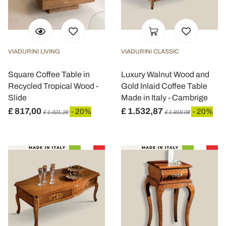
VIADURINI LIVING
VIADURINI CLASSIC
Square Coffee Table in
Luxury Walnut Wood and
Recycled Tropical Wood -
Gold Inlaid Coffee Table
Slide
Made in Italy - Cambrige
£ 817,00
£ 1.532,87
- 20%
- 20%
£ 1.021,26
£ 1.916,08