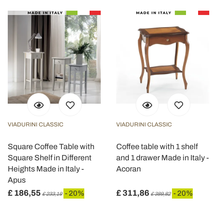
VIADURINI CLASSIC
VIADURINI CLASSIC
Square Coffee Table with
Coffee table with 1 shelf
Square Shelf in Different
and 1 drawer Made in Italy -
Heights Made in Italy -
Acoran
Apus
£ 186,55
£ 311,86
- 20%
- 20%
£ 233,19
£ 389,82