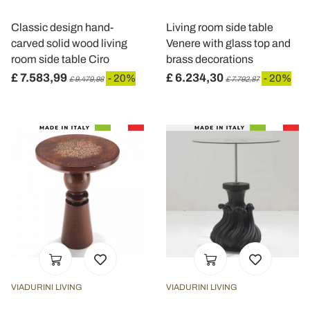
Classic design hand-
Living room side table
carved solid wood living
Venere with glass top and
room side table Ciro
brass decorations
£ 7.583,99
£ 6.234,30
- 20%
- 20%
£ 9.479,98
£ 7.792,87
VIADURINI LIVING
VIADURINI LIVING