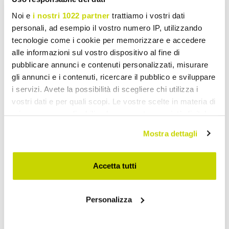
Noi e
i nostri 1022 partner
trattiamo i vostri dati
personali, ad esempio il vostro numero IP, utilizzando
tecnologie come i cookie per memorizzare e accedere
alle informazioni sul vostro dispositivo al fine di
pubblicare annunci e contenuti personalizzati, misurare
gli annunci e i contenuti, ricercare il pubblico e sviluppare
VIADURINI CLASSIC
VIADURINI CLASSIC
i servizi. Avete la possibilità di scegliere chi utilizza i
vostri dati e per quali scopi. Le vostre scelte in materia di
Living room coffee table
Square Living Room
privacy sono applicabili solo su questa proprietà digitale
with glass top and 2
Coffee Table with Glass
in cui avete effettuato le vostre scelte. È possibile
drawers Made in Italy -
Top Made in Italy -
Mostra dettagli
modificare o revocare il proprio consenso in qualsiasi
Xipe
Tepeyoti
momento dalla Dichiarazione sui cookie o facendo clic
£ 986,14
£ 639,44
- 20%
- 20%
£ 1.232,67
£ 799,31
sull'icona di attivazione della privacy.
Accetta tutti
Con il tuo consenso, vorremmo anche:
Personalizza
raccogliere informazioni sulla tua posizione
geografica, con un'approssimazione di qualche
metro,