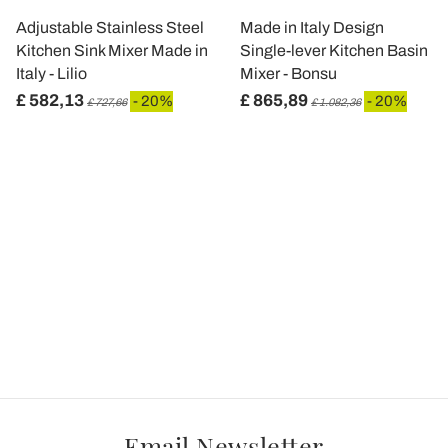
Adjustable Stainless Steel
Made in Italy Design
Kitchen Sink Mixer Made in
Single-lever Kitchen Basin
Italy - Lilio
Mixer - Bonsu
£ 582,13
£ 865,89
- 20%
- 20%
£ 727,66
£ 1.082,36
Email Newsletter