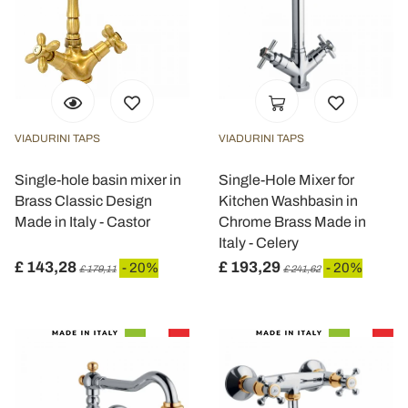
VIADURINI TAPS
VIADURINI TAPS
Single-hole basin mixer in
Single-Hole Mixer for
Brass Classic Design
Kitchen Washbasin in
Made in Italy - Castor
Chrome Brass Made in
Italy - Celery
£ 143,28
£ 193,29
- 20%
- 20%
£ 179,11
£ 241,62