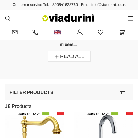
Customer service Tel. +390541623760 - Email info@viadurini.co.uk
KITCHEN
Modern Design Kitchen Taps
Kitchen taps
with a
modern design
entirely made with
high
quality materials
by experts in the sector of
made in Italy
mixers
....
READ ALL
Toggle
FILTER PRODUCTS
navigat
18
Products