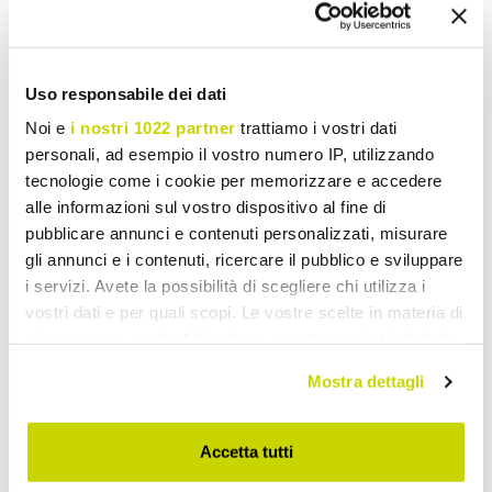
VIADURINI TAPS
VIADURINI TAPS
Uso responsabile dei dati
Brass basin mixer with
Kitchen Sink Mixer with
ABS hand shower Made in
Adjustable Hose and Hand
Noi e
i nostri 1022 partner
trattiamo i vostri dati
Italy - Kalid
Shower Made in Italy -
personali, ad esempio il vostro numero IP, utilizzando
Cormo
tecnologie come i cookie per memorizzare e accedere
£ 218,58
£ 265,78
- 20%
- 20%
£ 273,22
£ 332,22
alle informazioni sul vostro dispositivo al fine di
pubblicare annunci e contenuti personalizzati, misurare
gli annunci e i contenuti, ricercare il pubblico e sviluppare
i servizi. Avete la possibilità di scegliere chi utilizza i
vostri dati e per quali scopi. Le vostre scelte in materia di
privacy sono applicabili solo su questa proprietà digitale
in cui avete effettuato le vostre scelte. È possibile
Mostra dettagli
modificare o revocare il proprio consenso in qualsiasi
momento dalla Dichiarazione sui cookie o facendo clic
sull'icona di attivazione della privacy.
Accetta tutti