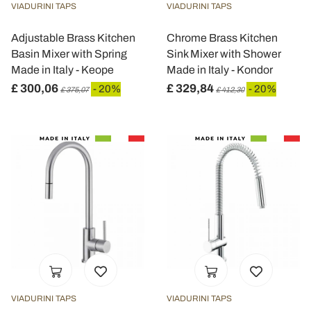
VIADURINI TAPS
VIADURINI TAPS
raccolto dal suo utilizzo dei loro servizi.
Adjustable Brass Kitchen
Chrome Brass Kitchen
Basin Mixer with Spring
Sink Mixer with Shower
Made in Italy - Keope
Made in Italy - Kondor
£ 300,06
£ 329,84
- 20%
- 20%
£ 375,07
£ 412,30
VIADURINI TAPS
VIADURINI TAPS