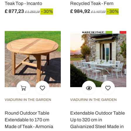
Teak Top - Incanto
Recycled Teak - Fern
£ 877,23
£ 984,92
- 30%
- 30%
£ 1.253,19
£ 1.407,03
VIADURINI IN THE GARDEN
VIADURINI IN THE GARDEN
Round Outdoor Table
Extendable Outdoor Table
Extendable to 170 cm
Up to 320 cm in
Made of Teak - Armonia
Galvanized Steel Made in