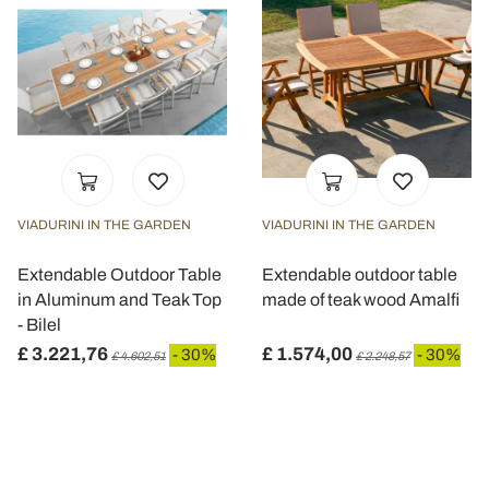
VIADURINI IN THE GARDEN
VIADURINI IN THE GARDEN
Extendable Outdoor Table
Extendable outdoor table
in Aluminum and Teak Top
made of teak wood Amalfi
- Bilel
£ 3.221,76
£ 1.574,00
- 30%
- 30%
£ 4.602,51
£ 2.248,57