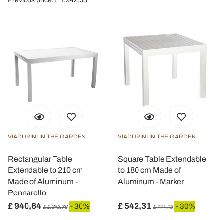
Previous price: £ 1.942,53
VIADURINI IN THE GARDEN
VIADURINI IN THE GARDEN
Rectangular Table
Square Table Extendable
Extendable to 210 cm
to 180 cm Made of
Made of Aluminum -
Aluminum - Marker
Pennarello
£ 940,64
£ 542,31
- 30%
- 30%
£ 1.343,78
£ 774,73