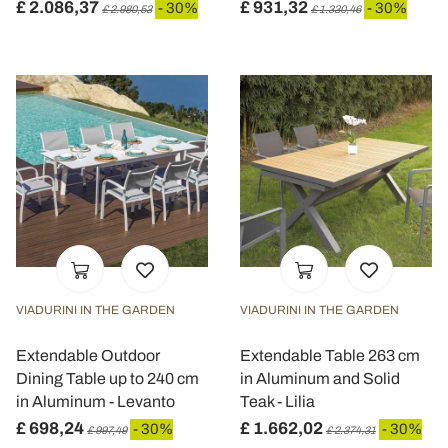
£ 2.086,37
£ 931,32
- 30%
- 30%
£ 2.980,53
£ 1.330,46
VIADURINI IN THE GARDEN
VIADURINI IN THE GARDEN
Extendable Outdoor
Extendable Table 263 cm
Dining Table up to 240 cm
in Aluminum and Solid
in Aluminum - Levanto
Teak - Lilia
£ 698,24
£ 1.662,02
- 30%
- 30%
£ 997,49
£ 2.374,31