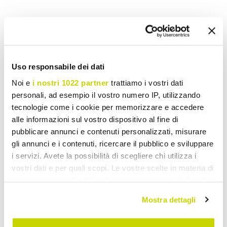
Uso responsabile dei dati
Noi e
i nostri 1022 partner
trattiamo i vostri dati
personali, ad esempio il vostro numero IP, utilizzando
tecnologie come i cookie per memorizzare e accedere
alle informazioni sul vostro dispositivo al fine di
pubblicare annunci e contenuti personalizzati, misurare
VIADURINI IN THE GARDEN
VIADURINI IN THE GARDEN
gli annunci e i contenuti, ricercare il pubblico e sviluppare
i servizi. Avete la possibilità di scegliere chi utilizza i
Extendable Table 220 cm
Extendable Table 240 cm
vostri dati e per quali scopi. Le vostre scelte in materia di
in Anthracite Aluminum for
in Aluminum with HPL Top
privacy sono applicabili solo su questa proprietà digitale
the Garden - Scissors
- Righello
in cui avete effettuato le vostre scelte. È possibile
£ 991,83
£ 1.591,73
- 30%
- 30%
Mostra dettagli
£ 1.416,91
£ 2.273,91
modificare o revocare il proprio consenso in qualsiasi
momento dalla Dichiarazione sui cookie o facendo clic
Previous price: £ 1.416,91
Previous price: £ 2.273,91