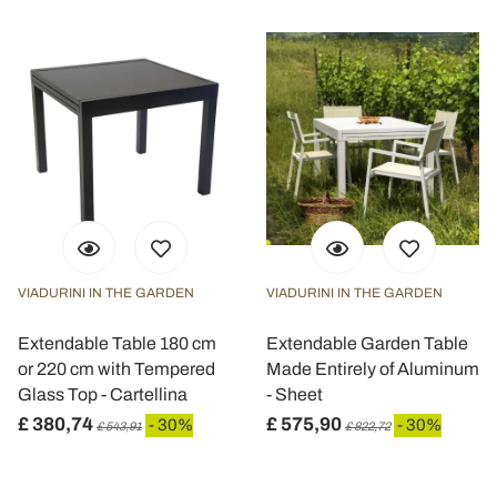
pubblicità e social media, i quali potrebbero combinarle
con altre informazioni che ha fornito loro o che hanno
raccolto dal suo utilizzo dei loro servizi.
VIADURINI IN THE GARDEN
VIADURINI IN THE GARDEN
Extendable Table 180 cm
Extendable Garden Table
or 220 cm with Tempered
Made Entirely of Aluminum
Glass Top - Cartellina
- Sheet
£ 380,74
£ 575,90
- 30%
- 30%
£ 543,91
£ 822,72