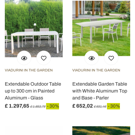
VIADURINI IN THE GARDEN
VIADURINI IN THE GARDEN
Extendable Outdoor Table
Extendable Garden Table
up to 300 cm in Painted
with White Aluminum Top
Aluminum - Glass
and Base - Parler
£ 1.297,65
£ 652,02
- 30%
- 30%
£ 1.853,79
£ 931,46