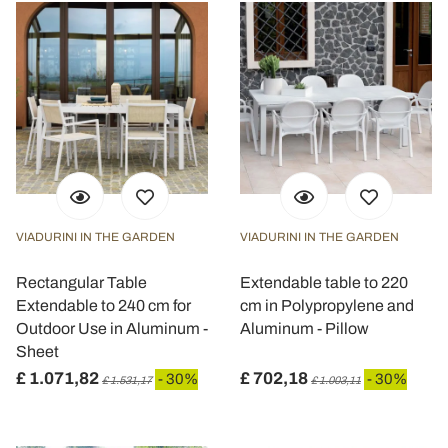
VIADURINI IN THE GARDEN
VIADURINI IN THE GARDEN
Rectangular Table
Extendable table to 220
Extendable to 240 cm for
cm in Polypropylene and
Outdoor Use in Aluminum -
Aluminum - Pillow
Sheet
£ 1.071,82
£ 702,18
- 30%
- 30%
£ 1.531,17
£ 1.003,11