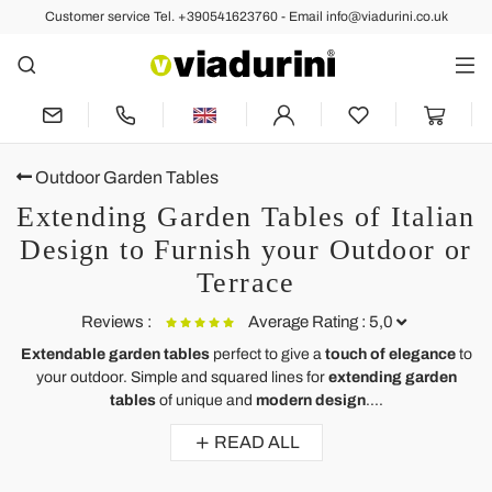
Customer service Tel. +390541623760 - Email info@viadurini.co.uk
Outdoor Garden Tables
Extending Garden Tables of Italian
Design to Furnish your Outdoor or
Terrace
Reviews :
Average Rating : 5,0
Extendable garden tables
perfect to give a
touch of elegance
to
your outdoor. Simple and squared lines for
extending garden
Extendable outdoor table made of teak wood Amalfi
tables
of unique and
modern design
....
J'ai acheté cette table extensible en teck pour mon jardin et je n'aurais
READ ALL
pas pu faire un meilleur achat.
Belle table exactement comme je m'y attendais.