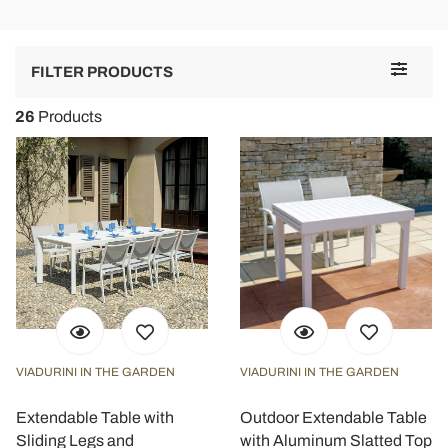
Service client amical et professionnel.
Toggle
FILTER PRODUCTS
navigat
26
Products
VIADURINI IN THE GARDEN
VIADURINI IN THE GARDEN
Extendable Table with
Outdoor Extendable Table
Sliding Legs and
with Aluminum Slatted Top