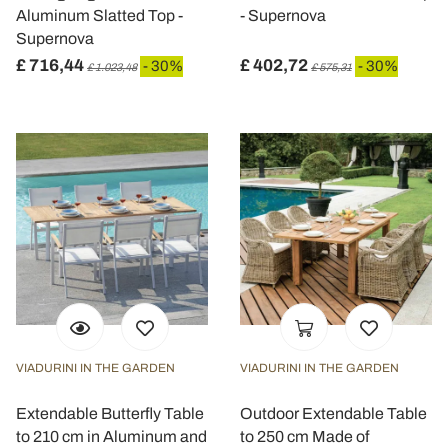
Aluminum Slatted Top -
- Supernova
Supernova
£ 716,44
£ 402,72
- 30%
- 30%
£ 1.023,48
£ 575,31
VIADURINI IN THE GARDEN
VIADURINI IN THE GARDEN
Extendable Butterfly Table
Outdoor Extendable Table
to 210 cm in Aluminum and
to 250 cm Made of