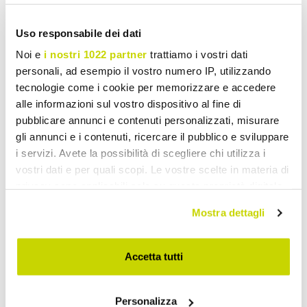
Uso responsabile dei dati
Extending Garden Tables
Noi e
i nostri 1022 partner
trattiamo i vostri dati
personali, ad esempio il vostro numero IP, utilizzando
tecnologie come i cookie per memorizzare e accedere
alle informazioni sul vostro dispositivo al fine di
pubblicare annunci e contenuti personalizzati, misurare
gli annunci e i contenuti, ricercare il pubblico e sviluppare
i servizi. Avete la possibilità di scegliere chi utilizza i
vostri dati e per quali scopi. Le vostre scelte in materia di
privacy sono applicabili solo su questa proprietà digitale
in cui avete effettuato le vostre scelte. È possibile
Mostra dettagli
modificare o revocare il proprio consenso in qualsiasi
momento dalla Dichiarazione sui cookie o facendo clic
sull'icona di attivazione della privacy.
Accetta tutti
Con il tuo consenso, vorremmo anche:
Personalizza
raccogliere informazioni sulla tua posizione