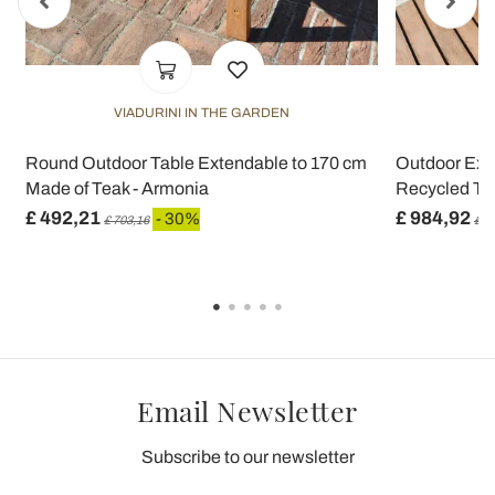
VIADURINI IN THE GARDEN
V
Round Outdoor Table Extendable to 170 cm
Outdoor Ext
Made of Teak - Armonia
Recycled Tea
£ 492,21
£ 984,92
- 30%
£ 703,16
£ 1
Email Newsletter
Subscribe to our newsletter