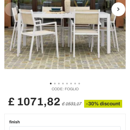
CODE:
FOGLIO
£ 1071,82
-30% discount
£ 1531,17
finish