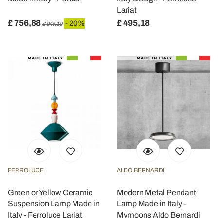
Lariat
£ 756,88
£ 495,18
- 20%
£ 946,10
FERROLUCE
ALDO BERNARDI
Green or Yellow Ceramic
Modern Metal Pendant
Suspension Lamp Made in
Lamp Made in Italy -
Italy - Ferroluce Lariat
Mymoons Aldo Bernardi