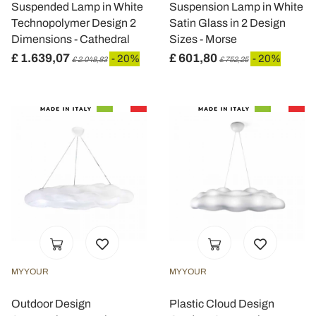
Suspended Lamp in White
Suspension Lamp in White
Technopolymer Design 2
Satin Glass in 2 Design
Dimensions - Cathedral
Sizes - Morse
£ 1.639,07
£ 601,80
- 20%
- 20%
£ 2.048,83
£ 752,25
MYYOUR
MYYOUR
Outdoor Design
Plastic Cloud Design