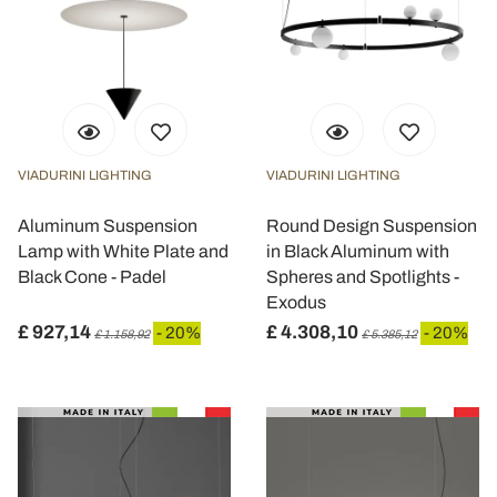
VIADURINI LIGHTING
VIADURINI LIGHTING
Aluminum Suspension
Round Design Suspension
Lamp with White Plate and
in Black Aluminum with
Black Cone - Padel
Spheres and Spotlights -
Exodus
£ 927,14
£ 4.308,10
- 20%
- 20%
£ 1.158,92
£ 5.385,12