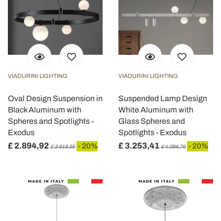
VIADURINI LIGHTING
VIADURINI LIGHTING
Oval Design Suspension in
Suspended Lamp Design
Black Aluminum with
White Aluminum with
Spheres and Spotlights -
Glass Spheres and
Exodus
Spotlights - Exodus
£ 2.894,92
£ 3.253,41
- 20%
- 20%
£ 3.618,65
£ 4.066,76