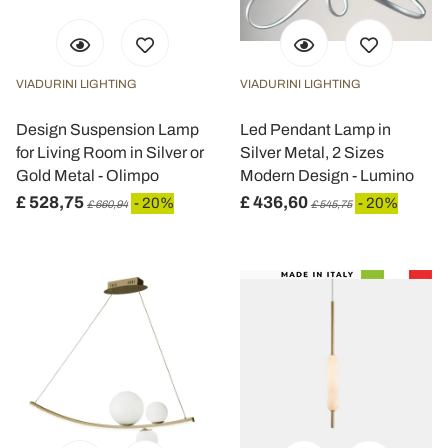
VIADURINI LIGHTING
VIADURINI LIGHTING
Design Suspension Lamp
Led Pendant Lamp in
for Living Room in Silver or
Silver Metal, 2 Sizes
Gold Metal - Olimpo
Modern Design - Lumino
£ 528,75
£ 436,60
- 20%
- 20%
£ 660,94
£ 545,75