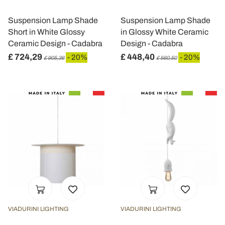
analizzare il nostro traffico. Condividiamo inoltre
informazioni sul modo in cui utilizza il nostro sito con i
Suspension Lamp Shade
Suspension Lamp Shade
nostri partner che si occupano di analisi dei dati web,
Short in White Glossy
in Glossy White Ceramic
pubblicità e social media, i quali potrebbero combinarle
Ceramic Design - Cadabra
Design - Cadabra
con altre informazioni che ha fornito loro o che hanno
£ 724,29
£ 448,40
- 20%
- 20%
£ 905,36
£ 560,50
raccolto dal suo utilizzo dei loro servizi.
VIADURINI LIGHTING
VIADURINI LIGHTING