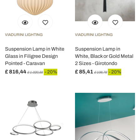
VIADURINI LIGHTING
VIADURINI LIGHTING
Suspension Lamp in White
Suspension Lamp in
Glass in Filigree Design
White, Black or Gold Metal
Pointed - Caravan
2 Sizes - Girotondo
£ 816,44
£ 85,41
- 20%
- 20%
£ 1.020,55
£ 106,76