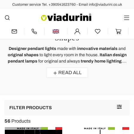
Customer service Tel. +390541623760 - Email info@viadurini.co.uk
Pendant Lights
Designer Pendant Lights -
Innovative Materials and Original
Shapes
Designer pendant lights
made with
innovative materials
and
original shapes
to light every room in the house.
Italian design
pendant lamps
for original and always
trendy home lighting
....
READ ALL
Toggle
FILTER PRODUCTS
navigat
56
Products