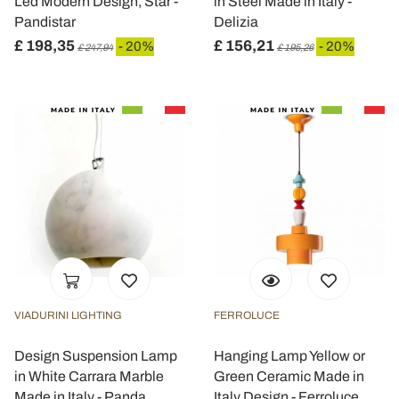
Led Modern Design, Star -
in Steel Made in Italy -
Pandistar
Delizia
£ 198,35
£ 156,21
- 20%
- 20%
£ 247,94
£ 195,26
VIADURINI LIGHTING
FERROLUCE
Design Suspension Lamp
Hanging Lamp Yellow or
in White Carrara Marble
Green Ceramic Made in
Made in Italy - Panda
Italy Design - Ferroluce