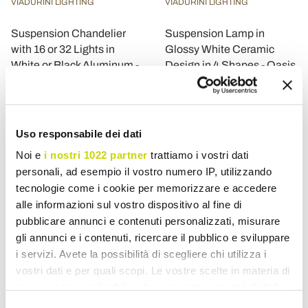
VIADURINI LIGHTING
VIADURINI LIGHTING
Suspension Chandelier
Suspension Lamp in
with 16 or 32 Lights in
Glossy White Ceramic
White or Black Aluminum -
Design in 4 Shapes - Oasis
Alviso
£ 1.590,18
£ 466,38
- 20%
- 20%
£ 1.987,73
£ 582,97
Uso responsabile dei dati
Noi e
i nostri 1022 partner
trattiamo i vostri dati
personali, ad esempio il vostro numero IP, utilizzando
tecnologie come i cookie per memorizzare e accedere
alle informazioni sul vostro dispositivo al fine di
pubblicare annunci e contenuti personalizzati, misurare
gli annunci e i contenuti, ricercare il pubblico e sviluppare
i servizi. Avete la possibilità di scegliere chi utilizza i
vostri dati e per quali scopi. Le vostre scelte in materia di
privacy sono applicabili solo su questa proprietà digitale
in cui avete effettuato le vostre scelte. È possibile
VIADURINI LIGHTING
VIADURINI LIGHTING