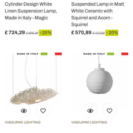
Cylinder Design White
Suspended Lamp in Matt
Linen Suspension Lamp,
White Ceramic with
Made in Italy - Magic
Squirrel and Acorn -
Squirrel
£ 724,29
£ 570,89
- 20%
- 20%
£ 905,36
£ 713,62
VIADURINI LIGHTING
VIADURINI LIGHTING