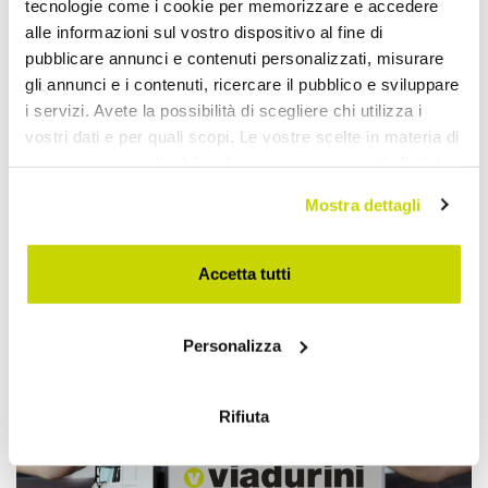
tecnologie come i cookie per memorizzare e accedere
alle informazioni sul vostro dispositivo al fine di
pubblicare annunci e contenuti personalizzati, misurare
gli annunci e i contenuti, ricercare il pubblico e sviluppare
i servizi. Avete la possibilità di scegliere chi utilizza i
vostri dati e per quali scopi. Le vostre scelte in materia di
privacy sono applicabili solo su questa proprietà digitale
in cui avete effettuato le vostre scelte. È possibile
Mostra dettagli
modificare o revocare il proprio consenso in qualsiasi
momento dalla Dichiarazione sui cookie o facendo clic
Take advantage of it now!
sull'icona di attivazione della privacy.
Accetta tutti
Con il tuo consenso, vorremmo anche:
Personalizza
raccogliere informazioni sulla tua posizione
geografica, con un'approssimazione di qualche
metro,
Rifiuta
Identificare il tuo dispositivo, scansionandolo
attivamente alla ricerca di caratteristiche specifiche
(impronte digitali).