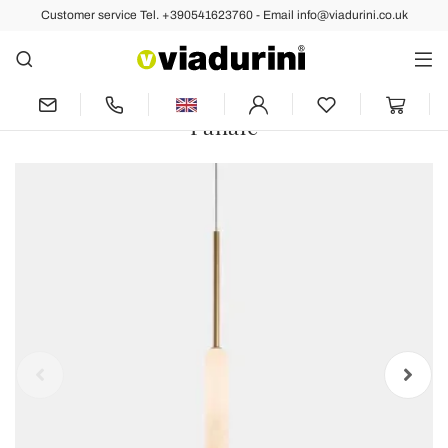
Customer service Tel. +390541623760 - Email info@viadurini.co.uk
Back
Previous
Next
Suspended Lamp with 1, 3 or 6 Lights in
Brass Modern Design - Typha by Il
Fanale