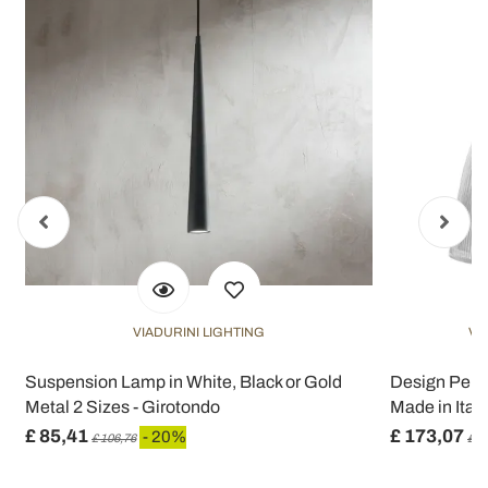
VIADURINI LIGHTING
VI
Suspension Lamp in White, Black or Gold
Design Pend
Metal 2 Sizes - Girotondo
Made in Italy
£ 85,41
£ 173,07
- 20%
£ 106,76
£ 2