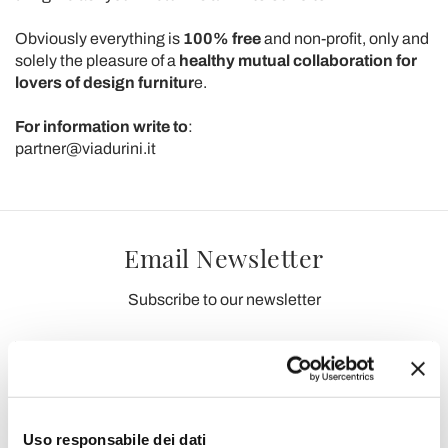
Obviously everything is
100% free
and non-profit, only and
solely the pleasure of a
healthy mutual collaboration for
lovers of design furnitur
e.
For information write to
:
partner@viadurini.it
Email Newsletter
Subscribe to our newsletter
I have read and accept the Terms of use of personal data
(
Link
)
Uso responsabile dei dati