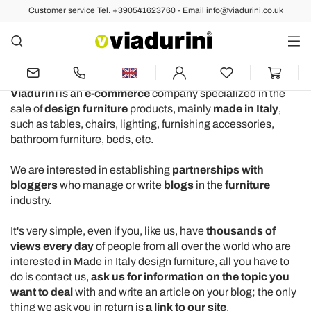
Customer service Tel. +390541623760 - Email info@viadurini.co.uk
Collaborations with Blogger
and Blog of Furnishing Sector
Viadurini
is an
e-commerce
company specialized in the
sale of
design furniture
products, mainly
made in Italy
,
such as tables, chairs, lighting, furnishing accessories,
bathroom furniture, beds, etc.
We are interested in establishing
partnerships with
bloggers
who manage or write
blogs
in the
furniture
industry.
It's very simple, even if you, like us, have
thousands of
views every day
of people from all over the world who are
interested in Made in Italy design furniture, all you have to
do is contact us,
ask us for information on the topic you
want to deal
with and write an article on your blog; the only
thing we ask you in return is
a link to our site
.