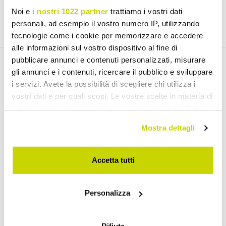
Noi e
i nostri 1022 partner
trattiamo i vostri dati
Join us
personali, ad esempio il vostro numero IP, utilizzando
tecnologie come i cookie per memorizzare e accedere
alle informazioni sul vostro dispositivo al fine di
pubblicare annunci e contenuti personalizzati, misurare
gli annunci e i contenuti, ricercare il pubblico e sviluppare
Discover our products
i servizi. Avete la possibilità di scegliere chi utilizza i
vostri dati e per quali scopi. Le vostre scelte in materia di
privacy sono applicabili solo su questa proprietà digitale
Extendable Tables
in cui avete effettuato le vostre scelte. È possibile
Mostra dettagli
modificare o revocare il proprio consenso in qualsiasi
Extendable Ceramic Tables
Wooden Extendable Dining Tables
momento dalla Dichiarazione sui cookie o facendo clic
Extendable Glass Dining Tables
Extendable Console Tables
sull'icona di attivazione della privacy.
Accetta tutti
Tables
Con il tuo consenso, vorremmo anche:
Round Tables
Personalizza
raccogliere informazioni sulla tua posizione
Coffee Tables
geografica, con un'approssimazione di qualche
Transforming Tables
Tulip Tables
Outdoor Garden Tables
metro,
Rifiuta