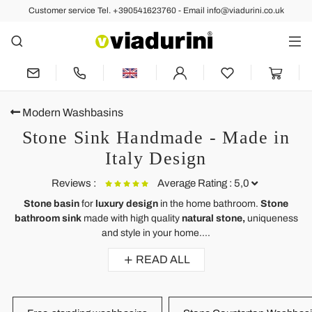
Customer service Tel. +390541623760 - Email info@viadurini.co.uk
Modern Washbasins
Stone Sink Handmade - Made in
Italy Design
Reviews :
Average Rating : 5,0
Stone basin
for
luxury design
in the home bathroom.
Stone
bathroom sink
made with high quality
natural stone,
uniqueness
White natural stone washbasin Sam, unique piece
and style in your home....
This sink is well designed. Visually, the washbasin is massive and with
READ ALL
a natural design.
The sensation to the touch of the stone is beautiful.