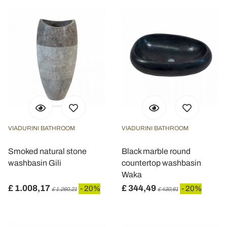
VIADURINI BATHROOM
VIADURINI BATHROOM
Smoked natural stone
Black marble round
washbasin Gili
countertop washbasin
Waka
£ 1.008,17
£ 344,49
- 20%
- 20%
£ 1.260,21
£ 430,61