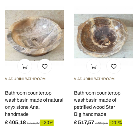
VIADURINI BATHROOM
VIADURINI BATHROOM
Bathroom countertop
Bathroom countertop
washbasin made of natural
washbasin made of
onyx stone Ana,
petrified wood Star
handmade
Big,handmade
£ 405,18
£ 517,57
- 20%
- 20%
£ 506,47
£ 646,96