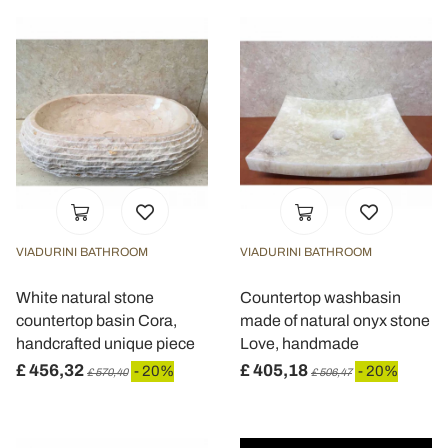
VIADURINI BATHROOM
VIADURINI BATHROOM
White natural stone
Countertop washbasin
countertop basin Cora,
made of natural onyx stone
handcrafted unique piece
Love, handmade
£ 456,32
£ 405,18
- 20%
- 20%
£ 570,40
£ 506,47