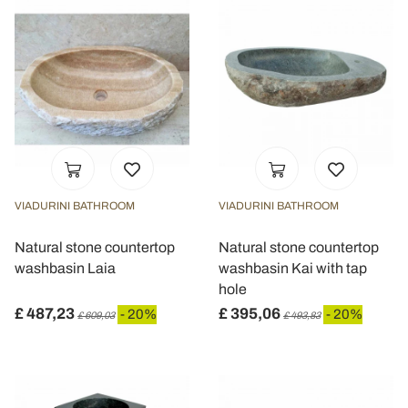
VIADURINI BATHROOM
VIADURINI BATHROOM
Natural stone countertop
Natural stone countertop
washbasin Laia
washbasin Kai with tap
hole
£ 487,23
£ 395,06
- 20%
- 20%
£ 609,03
£ 493,83