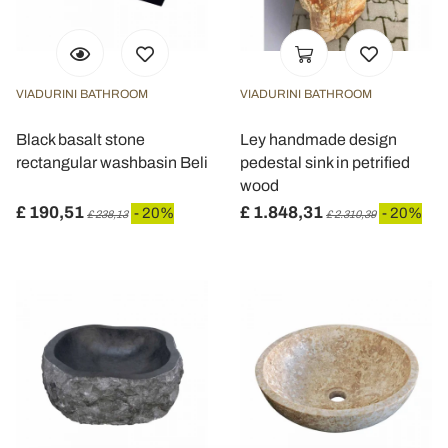
VIADURINI BATHROOM
VIADURINI BATHROOM
Black basalt stone
Ley handmade design
rectangular washbasin Beli
pedestal sink in petrified
wood
£ 190,51
£ 1.848,31
- 20%
- 20%
£ 238,13
£ 2.310,39