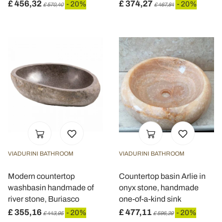
£ 456,32
£ 374,27
- 20%
- 20%
£ 570,40
£ 467,84
VIADURINI BATHROOM
VIADURINI BATHROOM
Modern countertop
Countertop basin Arlie in
washbasin handmade of
onyx stone, handmade
river stone, Buriasco
one-of-a-kind sink
£ 355,16
£ 477,11
- 20%
- 20%
£ 443,95
£ 596,39