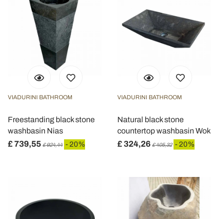
VIADURINI BATHROOM
VIADURINI BATHROOM
Freestanding black stone
Natural black stone
washbasin Nias
countertop washbasin Wok
£ 739,55
£ 324,26
- 20%
- 20%
£ 924,44
£ 405,32