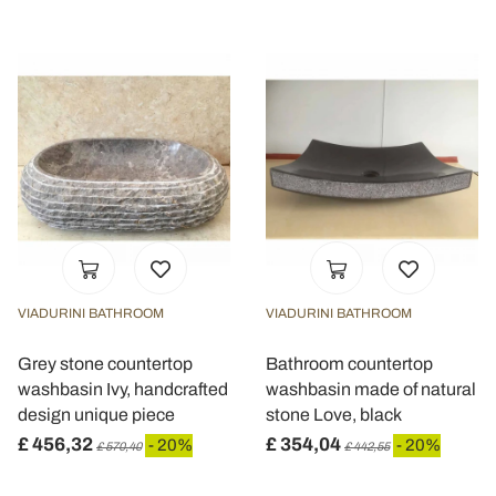
VIADURINI BATHROOM
VIADURINI BATHROOM
Grey stone countertop
Bathroom countertop
washbasin Ivy, handcrafted
washbasin made of natural
design unique piece
stone Love, black
£ 456,32
£ 354,04
- 20%
- 20%
£ 570,40
£ 442,55