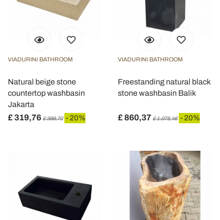
VIADURINI BATHROOM
VIADURINI BATHROOM
Natural beige stone
Freestanding natural black
countertop washbasin
stone washbasin Balik
Jakarta
£ 319,76
£ 860,37
- 20%
- 20%
£ 399,70
£ 1.075,46