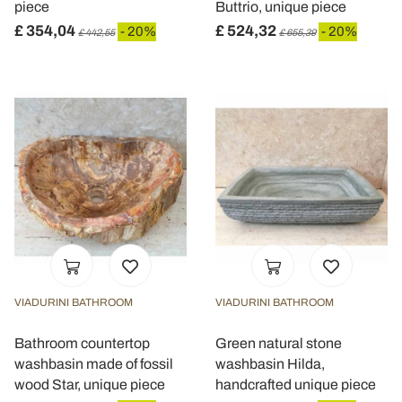
piece
Buttrio, unique piece
£ 354,04
£ 524,32
- 20%
- 20%
£ 442,55
£ 655,39
VIADURINI BATHROOM
VIADURINI BATHROOM
Bathroom countertop
Green natural stone
washbasin made of fossil
washbasin Hilda,
wood Star, unique piece
handcrafted unique piece