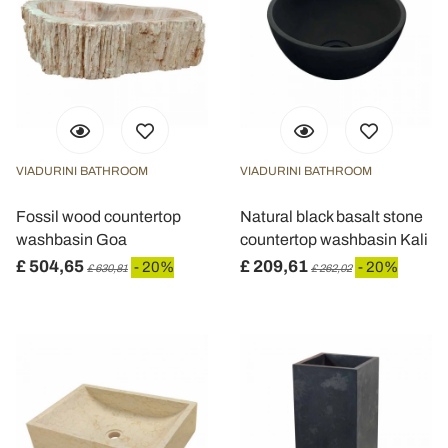
VIADURINI BATHROOM
VIADURINI BATHROOM
Fossil wood countertop
Natural black basalt stone
washbasin Goa
countertop washbasin Kali
£ 504,65
£ 209,61
- 20%
- 20%
£ 630,81
£ 262,02