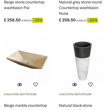
Beige stone countertop
Natural grey stone round
washbasin Pai
Countertop washbasin
Nusa
£ 258,50
£ 258,50
- 20%
- 20%
£ 323,13
£ 323,13
VIADURINI BATHROOM
VIADURINI BATHROOM
Beige marble countertop
Natural black stone