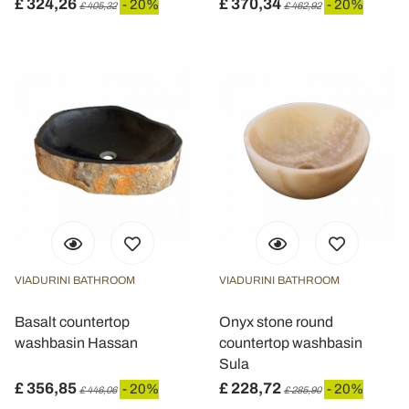
£ 324,26
£ 370,34
- 20%
- 20%
£ 405,32
£ 462,92
VIADURINI BATHROOM
VIADURINI BATHROOM
Basalt countertop
Onyx stone round
washbasin Hassan
countertop washbasin
Sula
£ 356,85
£ 228,72
- 20%
- 20%
£ 446,06
£ 285,90