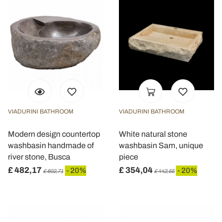
VIADURINI BATHROOM
VIADURINI BATHROOM
Modern design countertop
White natural stone
washbasin handmade of
washbasin Sam, unique
river stone, Busca
piece
£ 482,17
£ 354,04
- 20%
- 20%
£ 602,71
£ 442,55