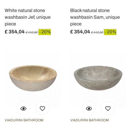
pubblicità e social media, i quali potrebbero combinarle
White natural stone
Black natural stone
con altre informazioni che ha fornito loro o che hanno
washbasin Jef, unique
washbasin Sam, unique
raccolto dal suo utilizzo dei loro servizi.
piece
piece
£ 354,04
£ 354,04
- 20%
- 20%
£ 442,55
£ 442,55
VIADURINI BATHROOM
VIADURINI BATHROOM