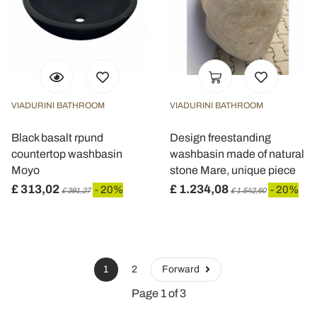
VIADURINI BATHROOM
VIADURINI BATHROOM
Black basalt rpund
Design freestanding
countertop washbasin
washbasin made of natural
Moyo
stone Mare, unique piece
£ 313,02
£ 1.234,08
- 20%
- 20%
£ 391,27
£ 1.542,60
1
2
Forward
Page 1 of 3