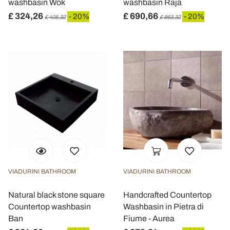
washbasin Wok
washbasin Raja
£ 324,26
£ 690,66
- 20%
- 20%
£ 405,32
£ 863,32
VIADURINI BATHROOM
VIADURINI BATHROOM
Natural black stone square
Handcrafted Countertop
Countertop washbasin
Washbasin in Pietra di
Ban
Fiume - Aurea