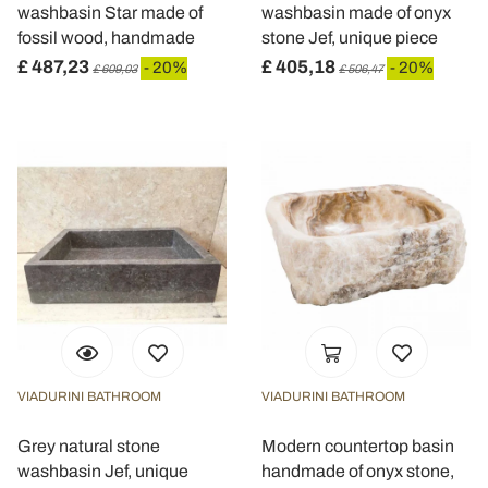
washbasin Star made of
washbasin made of onyx
fossil wood, handmade
stone Jef, unique piece
£ 487,23
£ 405,18
- 20%
- 20%
£ 609,03
£ 506,47
VIADURINI BATHROOM
VIADURINI BATHROOM
Grey natural stone
Modern countertop basin
washbasin Jef, unique
handmade of onyx stone,