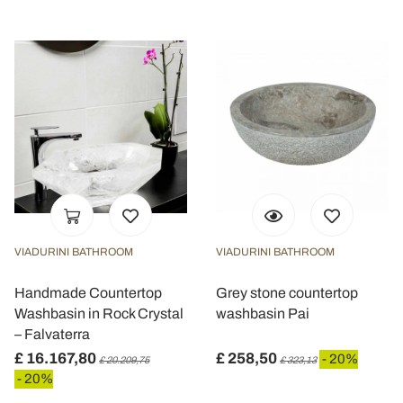
VIADURINI BATHROOM
VIADURINI BATHROOM
Handmade Countertop
Grey stone countertop
Washbasin in Rock Crystal
washbasin Pai
– Falvaterra
£ 16.167,80
£ 258,50
- 20%
£ 20.209,75
£ 323,13
- 20%