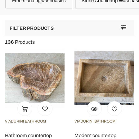
Free-standing washbasins
Stone Countertop Washbas
Toggle
FILTER PRODUCTS
navigat
136
Products
VIADURINI BATHROOM
VIADURINI BATHROOM
Bathroom countertop
Modern countertop