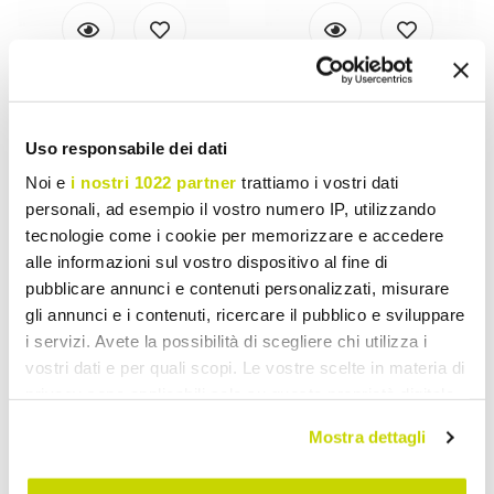
VIADURINI BATHROOM
VIADURINI BATHROOM
Stone Countertop
Natural stone round
Uso responsabile dei dati
washbasin Mumbai
countertop washbasin Kari
£ 284,36
£ 258,50
- 20%
- 20%
Noi e
i nostri 1022 partner
trattiamo i vostri dati
£ 355,44
£ 323,13
personali, ad esempio il vostro numero IP, utilizzando
tecnologie come i cookie per memorizzare e accedere
alle informazioni sul vostro dispositivo al fine di
pubblicare annunci e contenuti personalizzati, misurare
gli annunci e i contenuti, ricercare il pubblico e sviluppare
i servizi. Avete la possibilità di scegliere chi utilizza i
vostri dati e per quali scopi. Le vostre scelte in materia di
privacy sono applicabili solo su questa proprietà digitale
in cui avete effettuato le vostre scelte. È possibile
Mostra dettagli
modificare o revocare il proprio consenso in qualsiasi
momento dalla Dichiarazione sui cookie o facendo clic