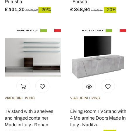
Purusha
- Forseti
£ 401,20
£ 348,94
- 20%
- 20%
£ 501,50
£ 436,18
VIADURINI LIVING
VIADURINI LIVING
TV stand with 3 shelves
Living Room TV Stand with
and hinged container
4 Melamine Doors Made in
Made in Italy - Ronan
Italy - Naditza