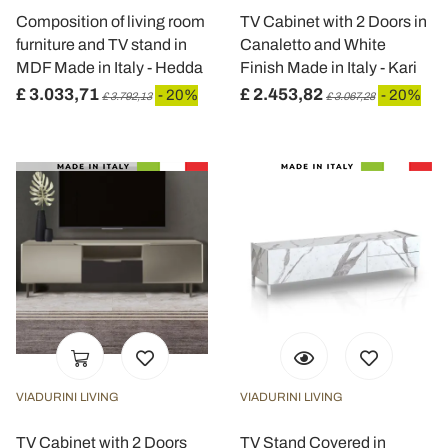
Composition of living room
TV Cabinet with 2 Doors in
furniture and TV stand in
Canaletto and White
MDF Made in Italy - Hedda
Finish Made in Italy - Kari
£ 3.033,71
£ 2.453,82
- 20%
- 20%
£ 3.792,13
£ 3.067,28
VIADURINI LIVING
VIADURINI LIVING
TV Cabinet with 2 Doors
TV Stand Covered in