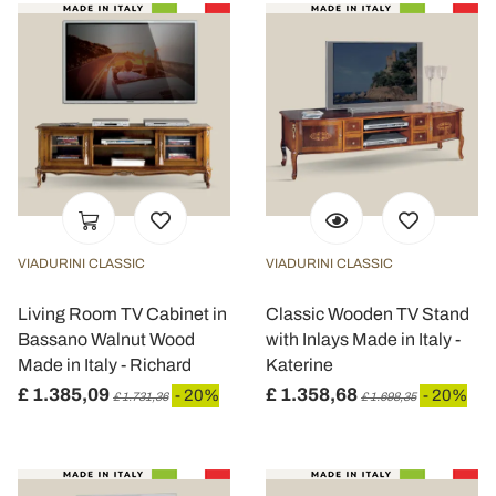
VIADURINI CLASSIC
VIADURINI CLASSIC
Living Room TV Cabinet in
Classic Wooden TV Stand
Bassano Walnut Wood
with Inlays Made in Italy -
Made in Italy - Richard
Katerine
£ 1.385,09
£ 1.358,68
- 20%
- 20%
£ 1.731,36
£ 1.698,35