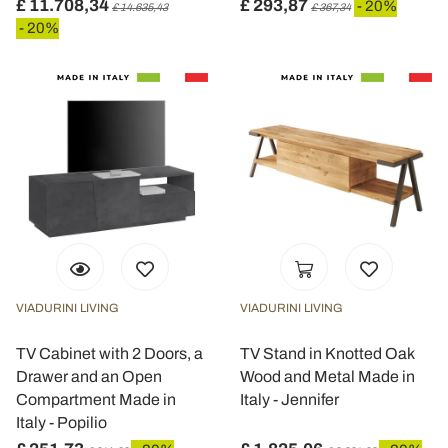
£ 11.708,34
£ 293,87
- 20%
£ 14.635,43
£ 367,34
- 20%
VIADURINI LIVING
VIADURINI LIVING
TV Cabinet with 2 Doors, a
TV Stand in Knotted Oak
Drawer and an Open
Wood and Metal Made in
Compartment Made in
Italy - Jennifer
Italy - Popilio