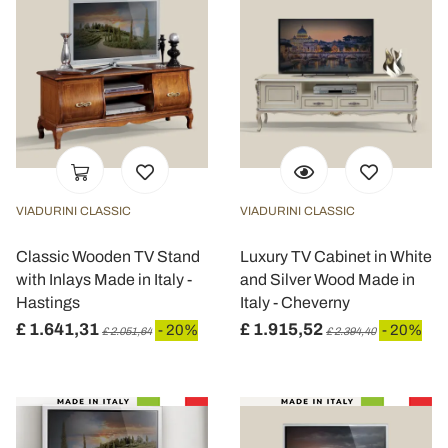
VIADURINI CLASSIC
VIADURINI CLASSIC
Classic Wooden TV Stand
Luxury TV Cabinet in White
with Inlays Made in Italy -
and Silver Wood Made in
Hastings
Italy - Cheverny
£ 1.641,31
£ 1.915,52
- 20%
- 20%
£ 2.051,64
£ 2.394,40