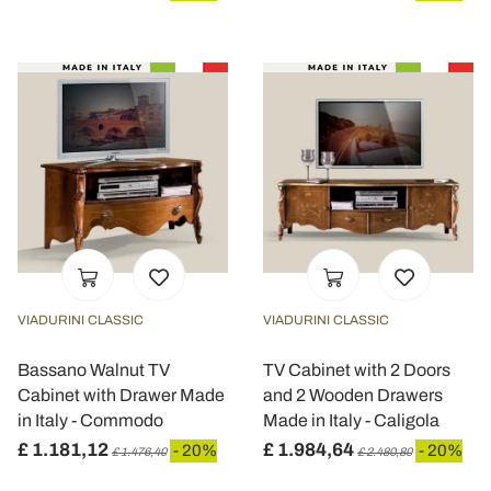
pubblicità e social media, i quali potrebbero combinarle
con altre informazioni che ha fornito loro o che hanno
raccolto dal suo utilizzo dei loro servizi.
VIADURINI CLASSIC
VIADURINI CLASSIC
Bassano Walnut TV
TV Cabinet with 2 Doors
Cabinet with Drawer Made
and 2 Wooden Drawers
in Italy - Commodo
Made in Italy - Caligola
£ 1.181,12
£ 1.984,64
- 20%
- 20%
£ 1.476,40
£ 2.480,80