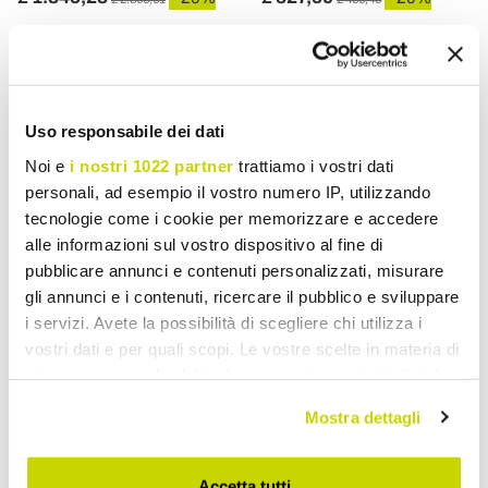
Uso responsabile dei dati
Noi e
i nostri 1022 partner
trattiamo i vostri dati
personali, ad esempio il vostro numero IP, utilizzando
tecnologie come i cookie per memorizzare e accedere
alle informazioni sul vostro dispositivo al fine di
pubblicare annunci e contenuti personalizzati, misurare
gli annunci e i contenuti, ricercare il pubblico e sviluppare
i servizi. Avete la possibilità di scegliere chi utilizza i
VIADURINI LIVING
VIADURINI LIVING
vostri dati e per quali scopi. Le vostre scelte in materia di
privacy sono applicabili solo su questa proprietà digitale
Mobile TV in Melamine 2
TV cabinet in melamine
in cui avete effettuato le vostre scelte. È possibile
Rooms and 1 Drawer Made
with compartment and
Mostra dettagli
in Italy - Florentino
drawer Made in Italy -
modificare o revocare il proprio consenso in qualsiasi
Florentino
momento dalla Dichiarazione sui cookie o facendo clic
sull'icona di attivazione della privacy.
£ 236,00
£ 198,91
- 20%
- 20%
£ 295,00
£ 248,64
Accetta tutti