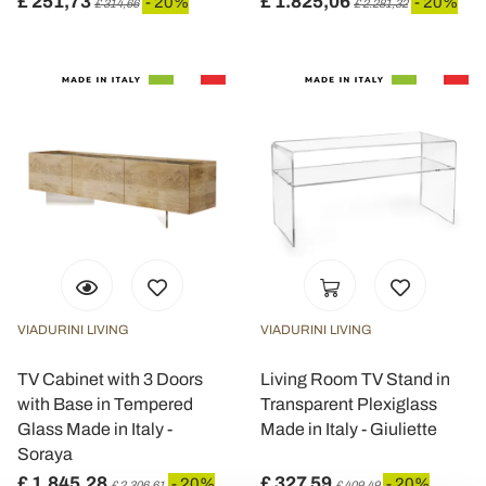
£ 251,73
£ 1.825,06
- 20%
- 20%
£ 314,66
£ 2.281,32
VIADURINI LIVING
VIADURINI LIVING
TV Cabinet with 3 Doors
Living Room TV Stand in
with Base in Tempered
Transparent Plexiglass
Glass Made in Italy -
Made in Italy - Giuliette
Soraya
£ 1.845,28
£ 327,59
- 20%
- 20%
£ 2.306,61
£ 409,49