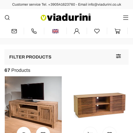
Customer service Tel. +390541623760 - Email info@viadurini.co.uk
Living Room Furniture
Modern TV Cabinet - Design
Wood, Stone and Glass
Toggle
FILTER PRODUCTS
navigat
67
Products