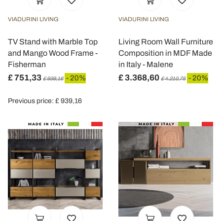
VIADURINI LIVING
VIADURINI LIVING
TV Stand with Marble Top
Living Room Wall Furniture
and Mango Wood Frame -
Composition in MDF Made
Fisherman
in Italy - Malene
£ 751,33
£ 3.368,60
- 20%
- 20%
£ 939,16
£ 4.210,75
Previous price: £ 939,16