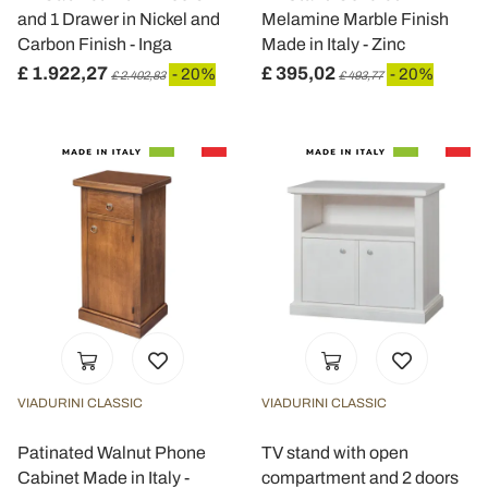
and 1 Drawer in Nickel and
Melamine Marble Finish
Carbon Finish - Inga
Made in Italy - Zinc
£ 1.922,27
£ 395,02
- 20%
- 20%
£ 2.402,83
£ 493,77
VIADURINI CLASSIC
VIADURINI CLASSIC
Patinated Walnut Phone
TV stand with open
Cabinet Made in Italy -
compartment and 2 doors