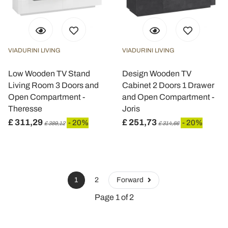
VIADURINI LIVING
VIADURINI LIVING
Low Wooden TV Stand
Design Wooden TV
Living Room 3 Doors and
Cabinet 2 Doors 1 Drawer
Open Compartment -
and Open Compartment -
Theresse
Joris
£ 311,29
£ 251,73
- 20%
- 20%
£ 389,12
£ 314,66
1
2
Forward
Page 1 of 2