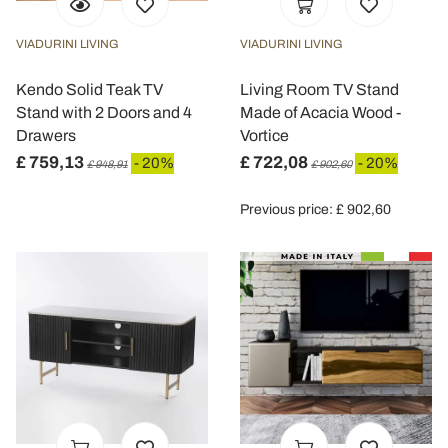
VIADURINI LIVING
VIADURINI LIVING
Kendo Solid Teak TV
Living Room TV Stand
Stand with 2 Doors and 4
Made of Acacia Wood -
Drawers
Vortice
£ 759,13
£ 722,08
- 20%
- 20%
£ 948,91
£ 902,60
Previous price: £ 902,60