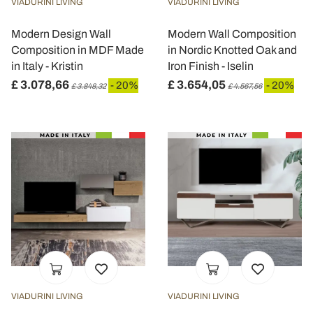
VIADURINI LIVING
VIADURINI LIVING
Modern Design Wall
Modern Wall Composition
Composition in MDF Made
in Nordic Knotted Oak and
in Italy - Kristin
Iron Finish - Iselin
£ 3.078,66
£ 3.654,05
- 20%
- 20%
£ 3.848,32
£ 4.567,56
VIADURINI LIVING
VIADURINI LIVING