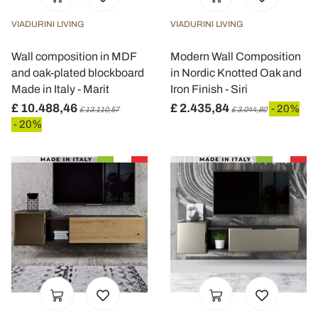
VIADURINI LIVING
VIADURINI LIVING
Wall composition in MDF
Modern Wall Composition
and oak-plated blockboard
in Nordic Knotted Oak and
Made in Italy - Marit
Iron Finish - Siri
£ 10.488,46
£ 2.435,84
- 20%
£ 13.110,57
£ 3.044,80
- 20%