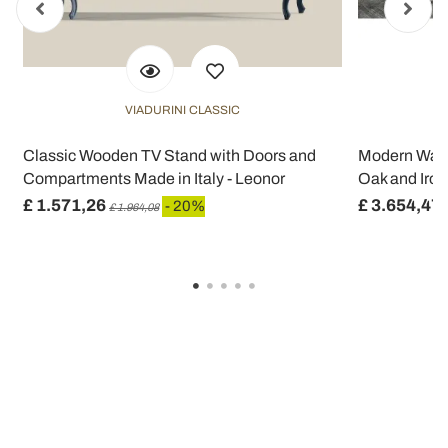
VIADURINI CLASSIC
Classic Wooden TV Stand with Doors and
Modern Wall
Compartments Made in Italy - Leonor
Oak and Iron 
£ 1.571,26
£ 3.654,47
- 20%
£ 1.964,08