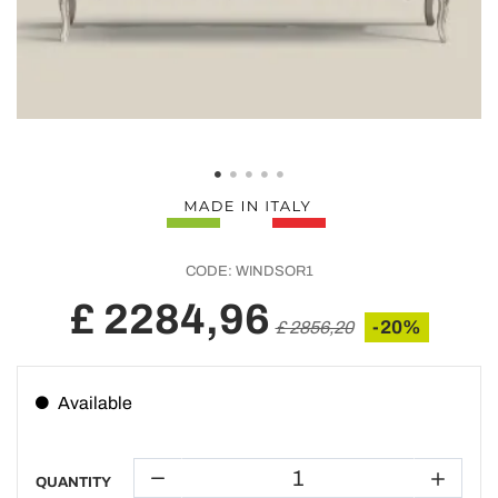
CODE:
WINDSOR1
£ 2284,96
-20%
£ 2856,20
Available
QUANTITY