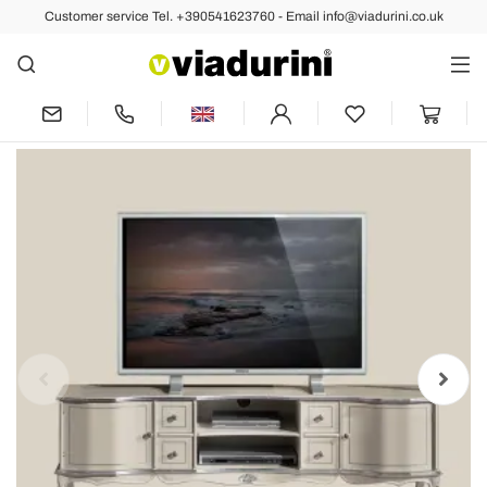
Customer service Tel. +390541623760 - Email info@viadurini.co.uk
Back
Previous
Next
Living Room TV Stand White and Silver
Wood Made in Italy - Windsor