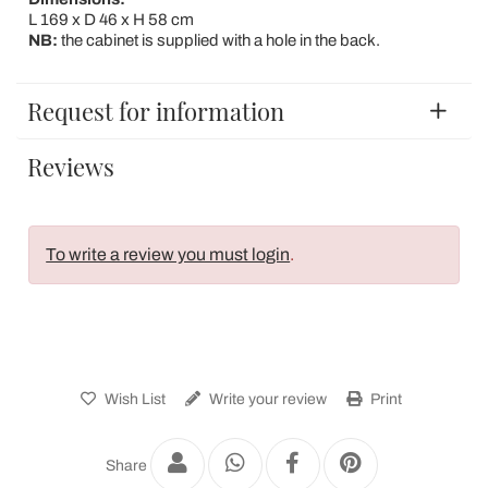
L 169 x D 46 x H 58 cm
NB:
the cabinet is supplied with a hole in the back.
Request for information
Reviews
To write a review you must login
.
Wish List
Write your review
Print
Share