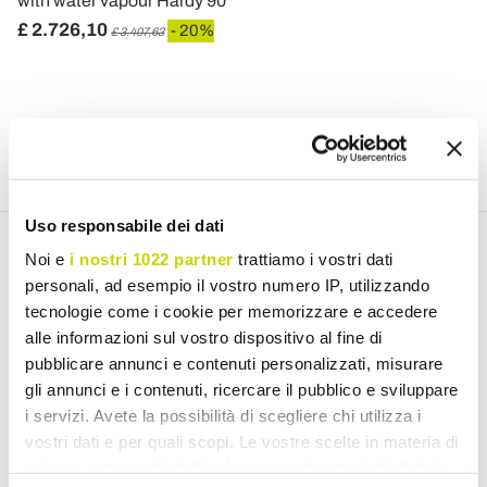
with water vapour Hardy 90
£ 2.726,10
- 20%
£ 3.407,63
Uso responsabile dei dati
Email Newsletter
Noi e
i nostri 1022 partner
trattiamo i vostri dati
personali, ad esempio il vostro numero IP, utilizzando
Subscribe to our newsletter
tecnologie come i cookie per memorizzare e accedere
alle informazioni sul vostro dispositivo al fine di
pubblicare annunci e contenuti personalizzati, misurare
gli annunci e i contenuti, ricercare il pubblico e sviluppare
i servizi. Avete la possibilità di scegliere chi utilizza i
I have read and accept the Terms of use of personal data
vostri dati e per quali scopi. Le vostre scelte in materia di
(
Link
)
privacy sono applicabili solo su questa proprietà digitale