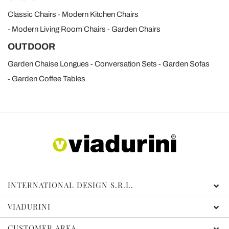
analizzare il nostro traffico. Condividiamo inoltre
Classic Chairs
Modern Kitchen Chairs
informazioni sul modo in cui utilizza il nostro sito con i
Modern Living Room Chairs
Garden Chairs
nostri partner che si occupano di analisi dei dati web,
OUTDOOR
pubblicità e social media, i quali potrebbero combinarle
con altre informazioni che ha fornito loro o che hanno
Garden Chaise Longues
Conversation Sets
Garden Sofas
raccolto dal suo utilizzo dei loro servizi.
Garden Coffee Tables
INTERNATIONAL DESIGN S.R.L.
VIADURINI
CUSTOMER AREA