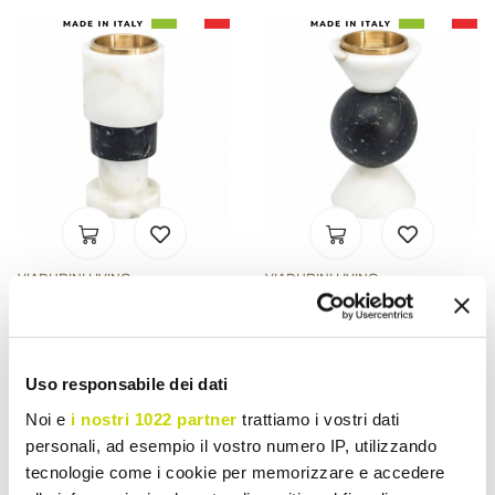
VIADURINI LIVING
VIADURINI LIVING
Low Bicoloured Marble
Carrara Marble, Marquinia
and Brass Candle Holder
and Brass Candle Holder
Made in Italy - Brett
Made in Italy - Braxton
Uso responsabile dei dati
£ 220,29
£ 220,29
- 20%
- 20%
£ 275,36
£ 275,36
Noi e
i nostri 1022 partner
trattiamo i vostri dati
personali, ad esempio il vostro numero IP, utilizzando
tecnologie come i cookie per memorizzare e accedere