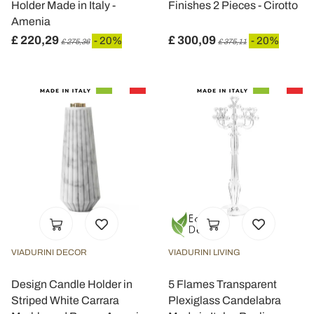
Holder Made in Italy -
Finishes 2 Pieces - Cirotto
Amenia
£ 220,29
£ 300,09
- 20%
- 20%
£ 275,36
£ 375,11
VIADURINI DECOR
VIADURINI LIVING
Design Candle Holder in
5 Flames Transparent
Striped White Carrara
Plexiglass Candelabra