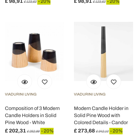
£ 98,91
£ 98,91
- 20%
- 20%
£ 123,63
£ 123,63
VIADURINI LIVING
VIADURINI LIVING
Composition of 3 Modern
Modern Candle Holder in
Candle Holders in Solid
Solid Pine Wood with
Pine Wood - White
Colored Details - Candor
£ 202,31
£ 273,68
- 20%
- 20%
£ 252,89
£ 342,10