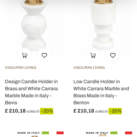
e imposta le tue preferenze nella
sezione dettagli
. Puoi
modificare o ritirare il tuo consenso in qualsiasi momento
dalla Dichiarazione sui cookie.
Utilizziamo i cookie per personalizzare contenuti ed
annunci, per fornire funzionalità dei social media e per
analizzare il nostro traffico. Condividiamo inoltre
informazioni sul modo in cui utilizza il nostro sito con i
nostri partner che si occupano di analisi dei dati web,
VIADURINI LIVING
VIADURINI LIVING
pubblicità e social media, i quali potrebbero combinarle
con altre informazioni che ha fornito loro o che hanno
Design Candle Holder in
Low Candle Holder in
raccolto dal suo utilizzo dei loro servizi.
Brass and White Carrara
White Carrara Marble and
Marble Made in Italy -
Brass Made in Italy -
Bevis
Benton
£ 210,18
£ 210,18
- 20%
- 20%
£ 262,72
£ 262,72