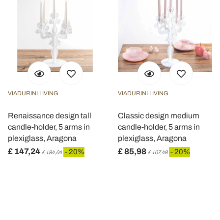
VIADURINI LIVING
VIADURINI LIVING
Renaissance design tall
Classic design medium
candle-holder, 5 arms in
candle-holder, 5 arms in
plexiglass, Aragona
plexiglass, Aragona
£ 147,24
£ 85,98
- 20%
- 20%
£ 184,04
£ 107,48