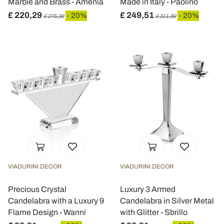
Marble and Brass - Amenia
Made in Italy - Paolino
£ 220,29
£ 249,51
- 20%
- 20%
£ 275,36
£ 311,89
VIADURINI DECOR
VIADURINI DECOR
Precious Crystal
Luxury 3 Armed
Candelabra with a Luxury 9
Candelabra in Silver Metal
Flame Design - Wanni
with Glitter - Sbrillo