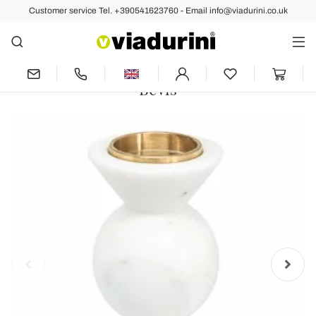
Customer service Tel. +390541623760 - Email info@viadurini.co.uk
Back
Previous
Next
Design Candle Holder in Brass and
White Carrara Marble Made in Italy -
Bevis