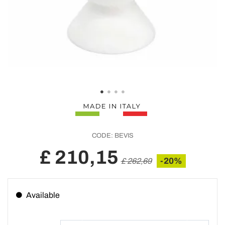
CODE:
BEVIS
£ 210,15
-20%
£ 262,69
Available