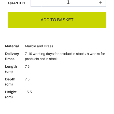
QUANTITY
ADD TO BASKET
Material
Marble and Brass
Delivery
7-10 working days for product in stock / 4 weeks for
times
products not in stock
Length
7.5
(cm)
Depth
7.5
(cm)
Height
15.5
(cm)