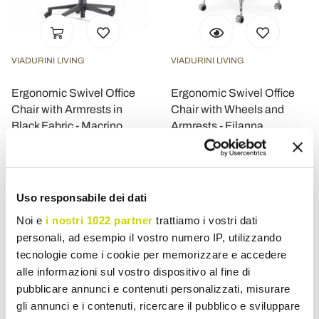
VIADURINI LIVING
VIADURINI LIVING
Ergonomic Swivel Office
Ergonomic Swivel Office
Chair with Armrests in
Chair with Wheels and
Black Fabric - Macrino
Armrests - Filanna
£ 408,50
£ 882,75
- 20%
- 20%
£ 510,63
£ 1.103,43
Uso responsabile dei dati
Noi e
i nostri 1022 partner
trattiamo i vostri dati
personali, ad esempio il vostro numero IP, utilizzando
tecnologie come i cookie per memorizzare e accedere
alle informazioni sul vostro dispositivo al fine di
pubblicare annunci e contenuti personalizzati, misurare
gli annunci e i contenuti, ricercare il pubblico e sviluppare