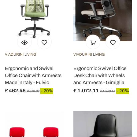
VIADURINI LIVING
VIADURINI LIVING
Ergonomic and Swivel
Ergonomic Swivel Office
Office Chair with Armrests
Desk Chair with Wheels
Made in Italy - Fulvio
and Armrests - Gimiglia
£ 462,45
£ 1.072,11
- 20%
- 20%
£ 578,06
£ 1.340,14