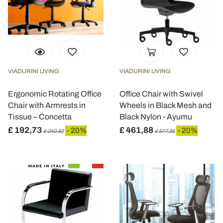
VIADURINI LIVING
VIADURINI LIVING
Ergonomic Rotating Office
Office Chair with Swivel
Chair with Armrests in
Wheels in Black Mesh and
Tissue – Concetta
Black Nylon - Ayumu
£ 192,73
£ 461,88
- 20%
- 20%
£ 240,92
£ 577,35