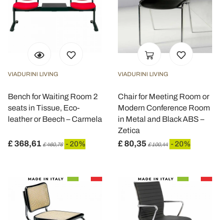
VIADURINI LIVING
VIADURINI LIVING
Bench for Waiting Room 2
Chair for Meeting Room or
seats in Tissue, Eco-
Modern Conference Room
leather or Beech – Carmela
in Metal and Black ABS –
Zetica
£ 368,61
£ 80,35
- 20%
- 20%
£ 460,76
£ 100,44