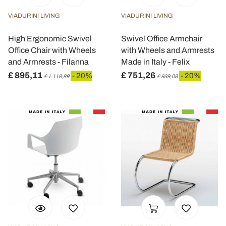
VIADURINI LIVING
VIADURINI LIVING
Utilizziamo i cookie per personalizzare contenuti ed
annunci, per fornire funzionalità dei social media e per
High Ergonomic Swivel
Swivel Office Armchair
analizzare il nostro traffico. Condividiamo inoltre
Office Chair with Wheels
with Wheels and Armrests
informazioni sul modo in cui utilizza il nostro sito con i
and Armrests - Filanna
Made in Italy - Felix
nostri partner che si occupano di analisi dei dati web,
£ 895,11
£ 751,26
- 20%
- 20%
£ 1.118,89
£ 939,08
pubblicità e social media, i quali potrebbero combinarle
con altre informazioni che ha fornito loro o che hanno
raccolto dal suo utilizzo dei loro servizi.