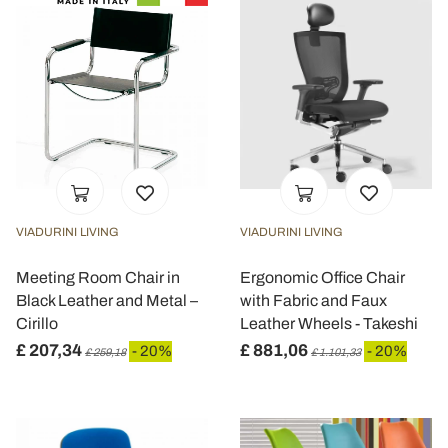
VIADURINI LIVING
VIADURINI LIVING
Meeting Room Chair in
Ergonomic Office Chair
Black Leather and Metal –
with Fabric and Faux
Cirillo
Leather Wheels - Takeshi
£ 207,34
£ 881,06
- 20%
- 20%
£ 259,18
£ 1.101,33