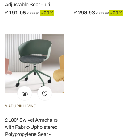
Adjustable Seat - Iuri
£ 191,05
£ 298,93
- 20%
- 20%
£ 238,81
£ 373,66
VIADURINI LIVING
2 180° Swivel Armchairs
with Fabric-Upholstered
Polypropylene Seat -