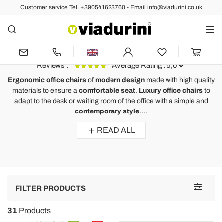
Customer service Tel. +390541623760 - Email info@viadurini.co.uk
OFFICE
Ergonomic Office Chairs - Made
in Italy
Reviews :
Average Rating : 5,0
Ergonomic office chairs
of
modern design
made with high quality
materials to ensure a
comfortable seat
.
Luxury office chairs
to
Meeting Room Chair in Black Leather and Metal – Cirillo
O
adapt to the desk or waiting room of the office with a simple and
contemporary style
....
Questa sedia da ufficio si adatta perfettamente anche nelle sale
H
d'attesa, comode e dal design minimale rendo l'ambiente sobrio e
r
READ ALL
professionale.
m
C
Toggle
FILTER PRODUCTS
navigat
31
Products