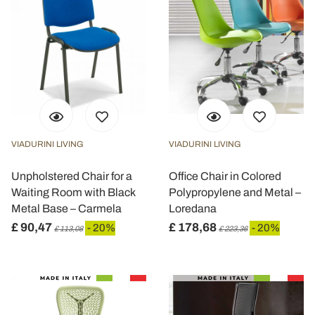
VIADURINI LIVING
VIADURINI LIVING
Unpholstered Chair for a
Office Chair in Colored
Waiting Room with Black
Polypropylene and Metal –
Metal Base – Carmela
Loredana
£ 90,47
£ 178,68
- 20%
- 20%
£ 113,08
£ 223,36