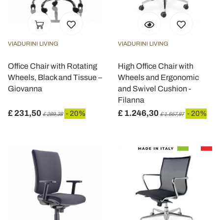
VIADURINI LIVING
VIADURINI LIVING
Office Chair with Rotating
High Office Chair with
Wheels, Black and Tissue –
Wheels and Ergonomic
Giovanna
and Swivel Cushion -
Filanna
£ 231,50
£ 1.246,30
- 20%
- 20%
£ 289,38
£ 1.557,87