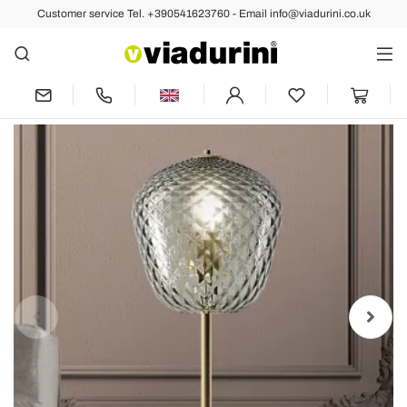
Customer service Tel. +390541623760 - Email info@viadurini.co.uk
Back
Previous
Next
Artisan Blown Venetian Glass Table
Lamp - Dalia Balloton