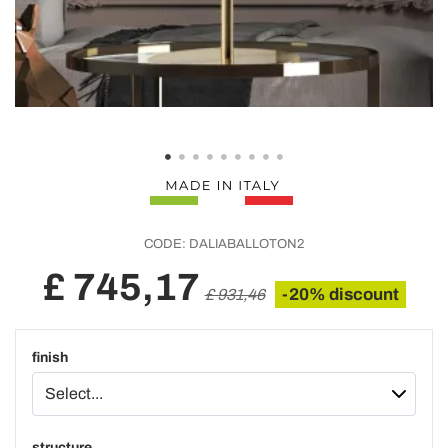
CODE:
DALIABALLOTON2
£ 745,17
-20% discount
£ 931,46
finish
structure