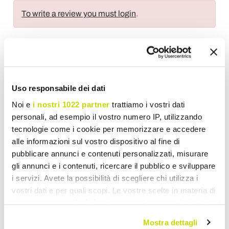
To write a review you must login
.
Wish List
Write your review
Print
Uso responsabile dei dati
Noi e
i nostri 1022 partner
trattiamo i vostri dati
Share
personali, ad esempio il vostro numero IP, utilizzando
tecnologie come i cookie per memorizzare e accedere
alle informazioni sul vostro dispositivo al fine di
pubblicare annunci e contenuti personalizzati, misurare
Modern Table Lamps
gli annunci e i contenuti, ricercare il pubblico e sviluppare
i servizi. Avete la possibilità di scegliere chi utilizza i
vostri dati e per quali scopi. Le vostre scelte in materia di
privacy sono applicabili solo su questa proprietà digitale
in cui avete effettuato le vostre scelte. È possibile
Mostra dettagli
modificare o revocare il proprio consenso in qualsiasi