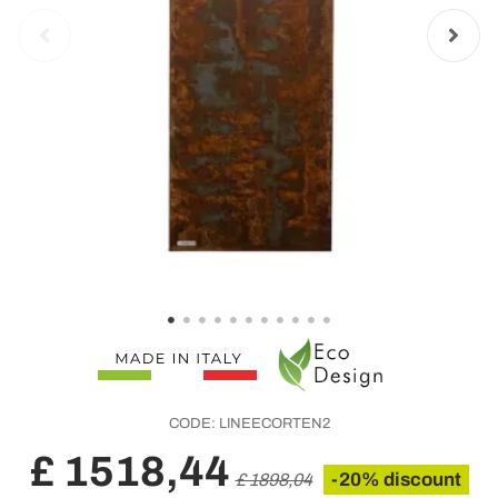
CODE:
LINEECORTEN2
£ 1518,44
-20% discount
£ 1898,04