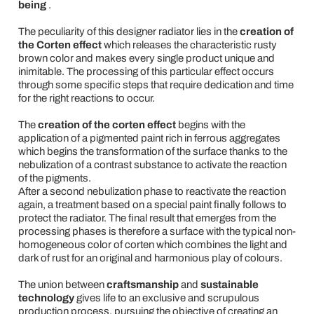
being
.
The peculiarity of this designer radiator lies in the
creation of
the Corten effect
which releases the characteristic rusty
brown color and makes every single product unique and
inimitable. The processing of this particular effect occurs
through some specific steps that require dedication and time
for the right reactions to occur.
The
creation of the corten effect
begins with the
application of a pigmented paint rich in ferrous aggregates
which begins the transformation of the surface thanks to the
nebulization of a contrast substance to activate the reaction
of the pigments.
After a second nebulization phase to reactivate the reaction
again, a treatment based on a special paint finally follows to
protect the radiator. The final result that emerges from the
processing phases is therefore a surface with the typical non-
homogeneous color of corten which combines the light and
dark of rust for an original and harmonious play of colours.
The union between
craftsmanship
and
sustainable
technology
gives life to an exclusive and scrupulous
production process, pursuing the objective of creating an