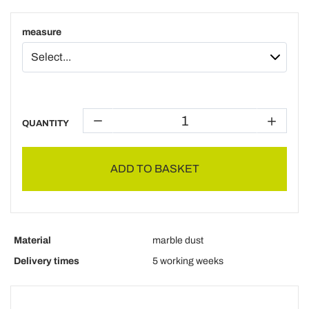
measure
QUANTITY
ADD TO BASKET
Material
marble dust
Delivery times
5 working weeks