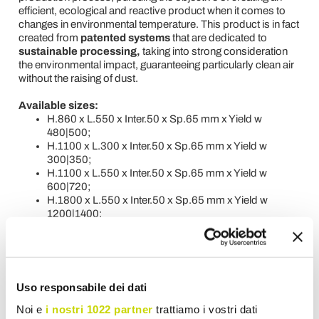
efficient, ecological and reactive product when it comes to
changes in environmental temperature. This product is in fact
created from
patented systems
that are dedicated to
sustainable processing,
taking into strong consideration
the environmental impact, guaranteeing particularly clean air
without the raising of dust.
Available sizes:
H.860 x L.550 x Inter.50 x Sp.65 mm x Yield w
480|500;
H.1100 x L.300 x Inter.50 x Sp.65 mm x Yield w
300|350;
H.1100 x L.550 x Inter.50 x Sp.65 mm x Yield w
600|720;
H.1800 x L.550 x Inter.50 x Sp.65 mm x Yield w
1200|1400;
H.1500 x L.550 x Inter.50 x Sp.65 mm x Yield w
900|1000;
H.1800 x L.300 x Inter.50 x Sp.65 mm x Yield w
480|500.
Uso responsabile dei dati
NB
The corten effect is created through a process that
makes it unique for each radiator, each product is therefore
Noi e
i nostri 1022 partner
trattiamo i vostri dati
inimitable and non-replicable. Wireless thermostat for