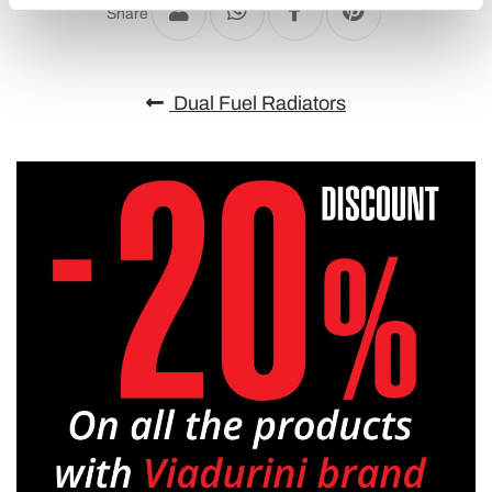
Share
(impronte digitali).
Approfondisci come vengono elaborati i tuoi dati personali
e imposta le tue preferenze nella
sezione dettagli
. Puoi
Dual Fuel Radiators
modificare o ritirare il tuo consenso in qualsiasi momento
dalla Dichiarazione sui cookie.
Utilizziamo i cookie per personalizzare contenuti ed
annunci, per fornire funzionalità dei social media e per
analizzare il nostro traffico. Condividiamo inoltre
informazioni sul modo in cui utilizza il nostro sito con i
nostri partner che si occupano di analisi dei dati web,
pubblicità e social media, i quali potrebbero combinarle
con altre informazioni che ha fornito loro o che hanno
raccolto dal suo utilizzo dei loro servizi.