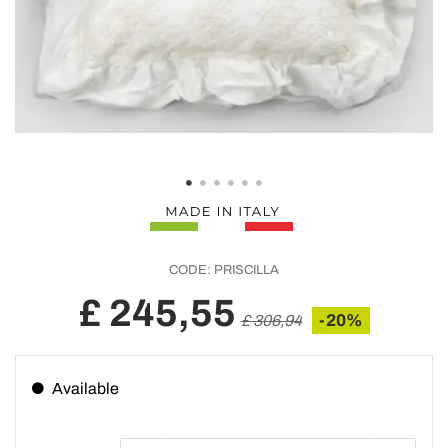
CODE:
PRISCILLA
£ 245,55
-20%
£ 306,94
Available