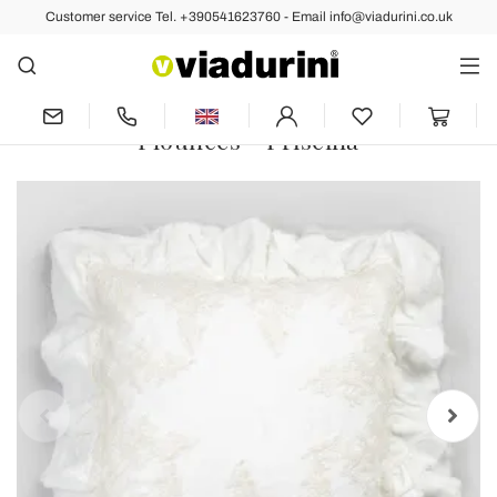
Customer service Tel. +390541623760 - Email info@viadurini.co.uk
Back
Previous
Next
Square Pillowcase in White Linen with
Decorative Lace on the Edges and
Flounces - Priscilla