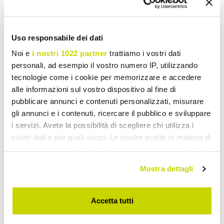
Linen Pillowcases
Uso responsabile dei dati
Noi e
i nostri 1022 partner
trattiamo i vostri dati
personali, ad esempio il vostro numero IP, utilizzando
tecnologie come i cookie per memorizzare e accedere
alle informazioni sul vostro dispositivo al fine di
pubblicare annunci e contenuti personalizzati, misurare
gli annunci e i contenuti, ricercare il pubblico e sviluppare
i servizi. Avete la possibilità di scegliere chi utilizza i
vostri dati e per quali scopi. Le vostre scelte in materia di
privacy sono applicabili solo su questa proprietà digitale
in cui avete effettuato le vostre scelte. È possibile
Mostra dettagli
modificare o revocare il proprio consenso in qualsiasi
momento dalla Dichiarazione sui cookie o facendo clic
sull'icona di attivazione della privacy.
Accetta tutti
Con il tuo consenso, vorremmo anche: