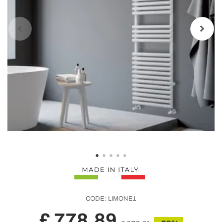
CODE:
LIMONE1
£ 778,89