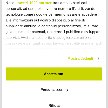
Noi e
i nostri 1022 partner
trattiamo i vostri dati
personali, ad esempio il vostro numero IP, utilizzando
tecnologie come i cookie per memorizzare e accedere
alle informazioni sul vostro dispositivo al fine di
pubblicare annunci e contenuti personalizzati, misurare
gli annunci e i contenuti, ricercare il pubblico e sviluppare
i servizi. Avete la possibilità di scegliere chi utilizza i
vostri dati e per quali scopi. Le vostre scelte in materia di
privacy sono applicabili solo su questa proprietà digitale
in cui avete effettuato le vostre scelte. È possibile
Mostra dettagli
modificare o revocare il proprio consenso in qualsiasi
momento dalla Dichiarazione sui cookie o facendo clic
sull'icona di attivazione della privacy.
Accetta tutti
Con il tuo consenso, vorremmo anche:
Take advantage of it now!
Personalizza
raccogliere informazioni sulla tua posizione
geografica, con un'approssimazione di qualche
metro,
Rifiuta
Identificare il tuo dispositivo, scansionandolo