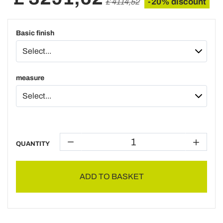
-20% discount
£ 4114,52
Basic finish
measure
QUANTITY
ADD TO BASKET