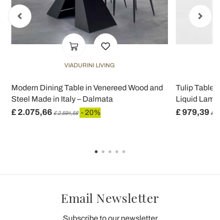
VIADURINI LIVING
h
Modern Dining Table in Venereed Wood and
Tulip Table 
Steel Made in Italy – Dalmata
Liquid Lamina
£ 2.075,66
£ 979,39
- 20%
£ 2.594,58
£ 1
Email Newsletter
Subscribe to our newsletter