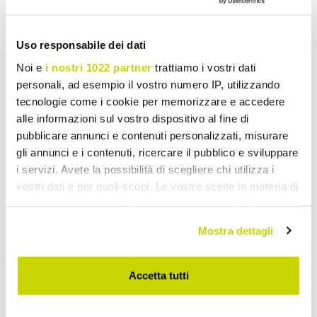
Share
Uso responsabile dei dati
Wooden Tables
Noi e
i nostri 1022 partner
trattiamo i vostri dati
personali, ad esempio il vostro numero IP, utilizzando
tecnologie come i cookie per memorizzare e accedere
alle informazioni sul vostro dispositivo al fine di
pubblicare annunci e contenuti personalizzati, misurare
gli annunci e i contenuti, ricercare il pubblico e sviluppare
i servizi. Avete la possibilità di scegliere chi utilizza i
vostri dati e per quali scopi. Le vostre scelte in materia di
privacy sono applicabili solo su questa proprietà digitale
in cui avete effettuato le vostre scelte. È possibile
Mostra dettagli
modificare o revocare il proprio consenso in qualsiasi
momento dalla Dichiarazione sui cookie o facendo clic
sull'icona di attivazione della privacy.
Accetta tutti
Con il tuo consenso, vorremmo anche: