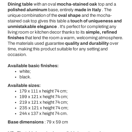
Dining table
with an oval
mocha-stained oak
top and a
polished aluminum
base, entirely
made in Italy
. The
unique combination of the
oval shape
and the mocha-
stained oak top gives this table a
touch of uniqueness and
unmistakable elegance
. It's perfect for completing any
living room or kitchen decor thanks to its
simple, refined
finishes
that lend the room a warm, welcoming atmosphere.
The materials used guarantee
quality and durability
over
time, making this product suitable for any setting and
occasion.
Available basic finishes:
white;
black.
Available sizes:
179 x 111 x height 74 cm;
199 x 121 x height 74 cm;
219 x 121 x height 74 cm;
235 x 121 x height 74 cm;
244 x 137 x height 74 cm.
Base dimensions
: 79 x 59 cm