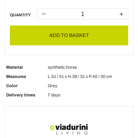
QUANTITY
ADD TO BASKET
Material
synthetic horse
Measures
L.51 / 41 x H.39 / 31 x P.40 / 30 cm
Color
Grey
Delivery times
7 days