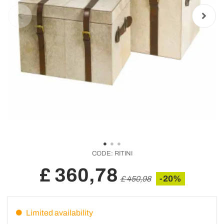
CODE:
RITINI
£ 360,78
-20%
£ 450,98
Limited availability