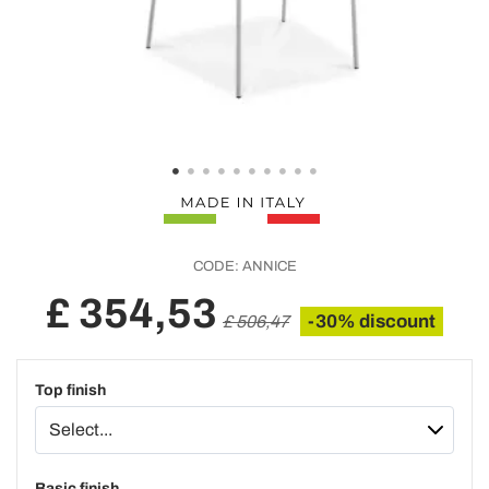
CODE:
ANNICE
£ 354,53
-30% discount
£ 506,47
Top finish
Basic finish