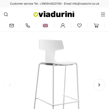
Customer service Tel. +390541623760 - Email info@viadurini.co.uk
Back
Previous
Next
2 Stackable Outdoor Stools in Metal and
Polypropylene Made in Italy Annice