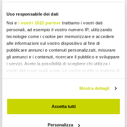
Uso responsabile dei dati
Noi e
i nostri 1022 partner
trattiamo i vostri dati
personali, ad esempio il vostro numero IP, utilizzando
tecnologie come i cookie per memorizzare e accedere
alle informazioni sul vostro dispositivo al fine di
pubblicare annunci e contenuti personalizzati, misurare
gli annunci e i contenuti, ricercare il pubblico e sviluppare
i servizi. Avete la possibilità di scegliere chi utilizza i
vostri dati e per quali scopi. Le vostre scelte in materia di
privacy sono applicabili solo su questa proprietà digitale
in cui avete effettuato le vostre scelte. È possibile
Mostra dettagli
modificare o revocare il proprio consenso in qualsiasi
momento dalla Dichiarazione sui cookie o facendo clic
Take advantage of it now!
sull'icona di attivazione della privacy.
Accetta tutti
Con il tuo consenso, vorremmo anche:
Personalizza
raccogliere informazioni sulla tua posizione