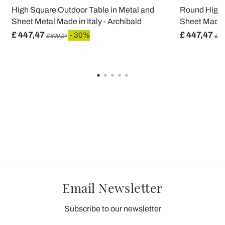
High Square Outdoor Table in Metal and
Round High 
Sheet Metal Made in Italy - Archibald
Sheet Made in
£ 447,47
£ 447,47
- 30%
£ 639,24
£ 63
Email Newsletter
Subscribe to our newsletter