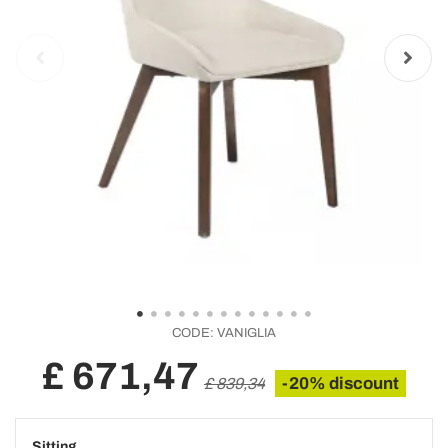
CODE:
VANIGLIA
£ 671,47
-20% discount
£ 839,34
Sitting