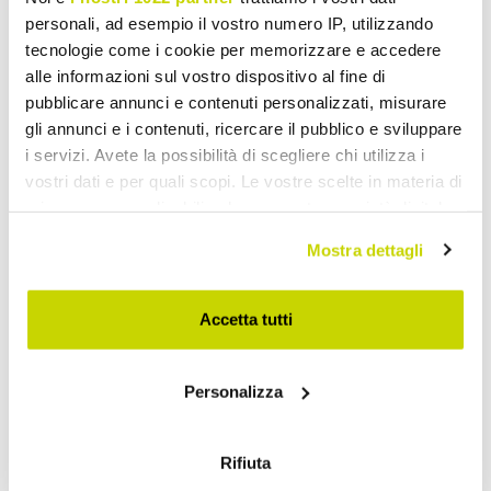
personali, ad esempio il vostro numero IP, utilizzando
tecnologie come i cookie per memorizzare e accedere
alle informazioni sul vostro dispositivo al fine di
pubblicare annunci e contenuti personalizzati, misurare
gli annunci e i contenuti, ricercare il pubblico e sviluppare
i servizi. Avete la possibilità di scegliere chi utilizza i
vostri dati e per quali scopi. Le vostre scelte in materia di
privacy sono applicabili solo su questa proprietà digitale
in cui avete effettuato le vostre scelte. È possibile
Mostra dettagli
modificare o revocare il proprio consenso in qualsiasi
momento dalla Dichiarazione sui cookie o facendo clic
sull'icona di attivazione della privacy.
Accetta tutti
Take advantage of it now!
Con il tuo consenso, vorremmo anche:
Personalizza
raccogliere informazioni sulla tua posizione
geografica, con un'approssimazione di qualche
metro,
Rifiuta
Identificare il tuo dispositivo, scansionandolo