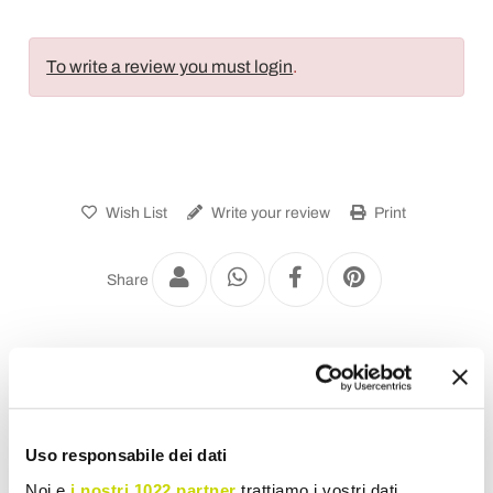
To write a review you must login
.
Wish List
Write your review
Print
Share
Modern Living Room Chairs
Uso responsabile dei dati
Noi e
i nostri 1022 partner
trattiamo i vostri dati