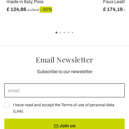
made in Italy, Peia
Faux Leather
£ 124,88
£ 174,19
- 30%
£ 178,40
£ 2
Email Newsletter
Subscribe to our newsletter
I have read and accept the Terms of use of personal data
(
Link
)
Join us