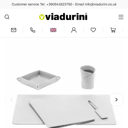
Customer service Tel. +390541623760 - Email info@viadurini.co.uk
Back
Previous
Next
Accessories Office Desk in Bonded
Leather, 5 pcs, Made in Italy - Ascanio