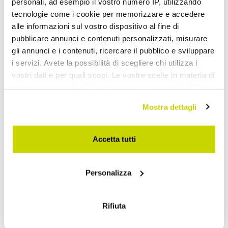
personali, ad esempio il vostro numero IP, utilizzando
tecnologie come i cookie per memorizzare e accedere
alle informazioni sul vostro dispositivo al fine di
pubblicare annunci e contenuti personalizzati, misurare
gli annunci e i contenuti, ricercare il pubblico e sviluppare
i servizi. Avete la possibilità di scegliere chi utilizza i
vostri dati e per quali scopi. Le vostre scelte in materia di
privacy sono applicabili solo su questa proprietà digitale
in cui avete effettuato le vostre scelte. È possibile
Mostra dettagli
modificare o revocare il proprio consenso in qualsiasi
momento dalla Dichiarazione sui cookie o facendo clic
sull'icona di attivazione della privacy.
Accetta tutti
Take advantage of it now!
Con il tuo consenso, vorremmo anche:
Personalizza
raccogliere informazioni sulla tua posizione
geografica, con un'approssimazione di qualche
metro,
Rifiuta
Identificare il tuo dispositivo, scansionandolo
attivamente alla ricerca di caratteristiche specifiche