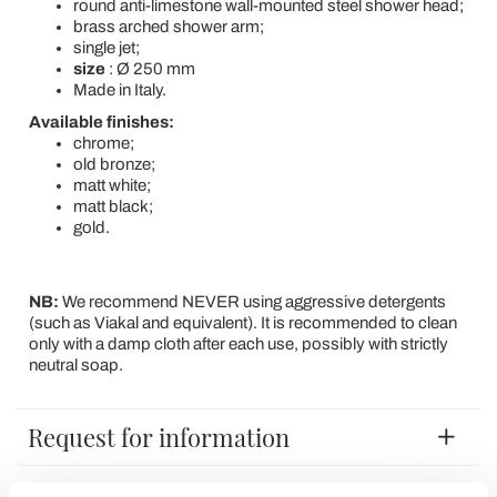
round anti-limestone wall-mounted steel shower head;
brass arched shower arm;
single jet;
size
: Ø 250 mm
Made in Italy.
Available finishes:
chrome;
old bronze;
matt white;
matt black;
gold.
NB:
We recommend NEVER using aggressive detergents
(such as Viakal and equivalent). It is recommended to clean
only with a damp cloth after each use, possibly with strictly
neutral soap.
Request for information
Reviews