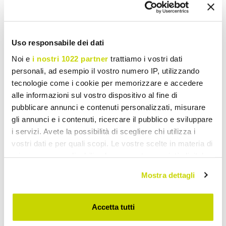
To write a review you must login
.
Uso responsabile dei dati
Noi e
i nostri 1022 partner
trattiamo i vostri dati
personali, ad esempio il vostro numero IP, utilizzando
tecnologie come i cookie per memorizzare e accedere
alle informazioni sul vostro dispositivo al fine di
Wish List
Write your review
Print
pubblicare annunci e contenuti personalizzati, misurare
gli annunci e i contenuti, ricercare il pubblico e sviluppare
i servizi. Avete la possibilità di scegliere chi utilizza i
Share
vostri dati e per quali scopi. Le vostre scelte in materia di
privacy sono applicabili solo su questa proprietà digitale
in cui avete effettuato le vostre scelte. È possibile
Mostra dettagli
Shower Heads
modificare o revocare il proprio consenso in qualsiasi
momento dalla Dichiarazione sui cookie o facendo clic
sull'icona di attivazione della privacy.
Accetta tutti