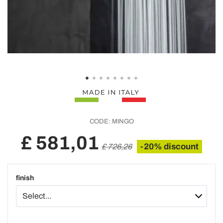
CODE:
MINGO
£ 581,01
-20% discount
£ 726,26
finish