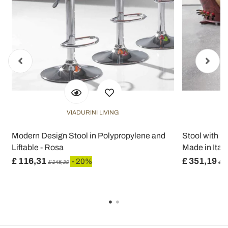
VIADURINI LIVING
t
Modern Design Stool in Polypropylene and
Stool with M
Liftable - Rosa
Made in Italy 
£ 116,31
£ 351,19
- 20%
£ 145,39
£ 4