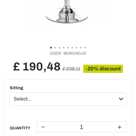
CODE:
BERCHELIO
£ 190,48
-20% discount
£ 238,11
Sitting
QUANTITY