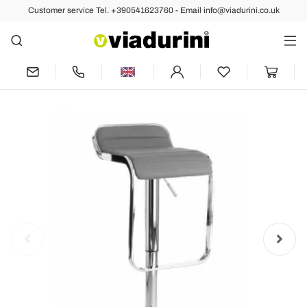
Customer service Tel. +390541623760 - Email info@viadurini.co.uk
Back
Previous
Next
Bar Stool in Synthetic Leather and Metal
- Berchelio