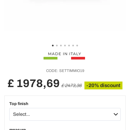
CODE:
SETTIMMIO19
£ 1978,69
-20% discount
£ 2473,36
Top finish
measure