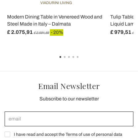
VIADURINI LIVING
Modern Dining Table in Venereed Wood and
Tulip Table 
Steel Made in Italy – Dalmata
Liquid Lamina
£ 2.075,91
£ 979,51
- 20%
£ 2.594,88
£ 1
Email Newsletter
Subscribe to our newsletter
I have read and accept the Terms of use of personal data