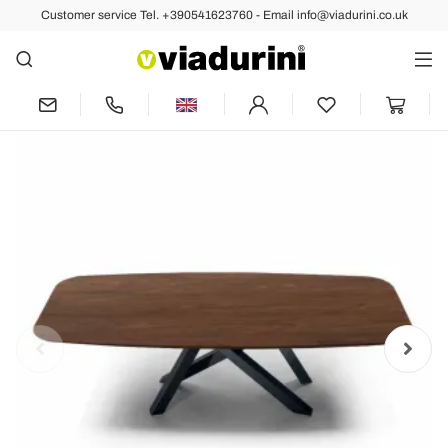
Customer service Tel. +390541623760 - Email info@viadurini.co.uk
Back
Previous
Next
Barrel-shaped Dining Table with
Veneered Top Made in Italy - Settimmio