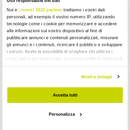
Uso responsabile dei dati
Noi e
i nostri 1022 partner
trattiamo i vostri dati
personali, ad esempio il vostro numero IP, utilizzando
tecnologie come i cookie per memorizzare e accedere
alle informazioni sul vostro dispositivo al fine di
pubblicare annunci e contenuti personalizzati, misurare
gli annunci e i contenuti, ricercare il pubblico e sviluppare
i servizi. Avete la possibilità di scegliere chi utilizza i
vostri dati e per quali scopi. Le vostre scelte in materia di
privacy sono applicabili solo su questa proprietà digitale
in cui avete effettuato le vostre scelte. È possibile
Mostra dettagli
modificare o revocare il proprio consenso in qualsiasi
momento dalla Dichiarazione sui cookie o facendo clic
sull'icona di attivazione della privacy.
Accetta tutti
Con il tuo consenso, vorremmo anche:
Take advantage of it now!
Personalizza
raccogliere informazioni sulla tua posizione
geografica, con un'approssimazione di qualche
metro,