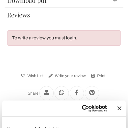
Download pdf
Reviews
To write a review you must login
.
Wish List
Write your review
Print
Share
Wooden Tables