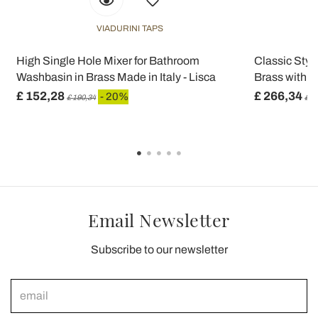
VIADURINI TAPS
High Single Hole Mixer for Bathroom
Classic Sty
Washbasin in Brass Made in Italy - Lisca
Brass with L
£ 152,28
£ 266,34
- 20%
£ 190,34
£ 3
Email Newsletter
Subscribe to our newsletter