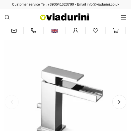
Customer service Tel. +390541623760 - Email info@viadurini.co.uk
Back
Previous
Next
Bathroom Sink Mixer with Brass Drain
Made in Italy - Bibo