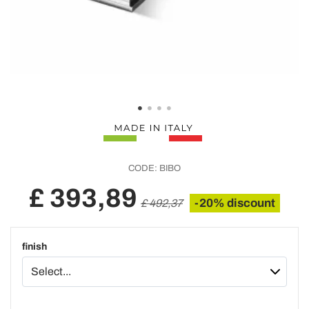
CODE:
BIBO
£ 393,89
-20% discount
£ 492,37
finish