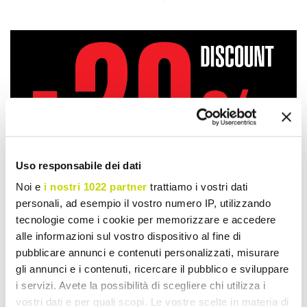
Uso responsabile dei dati
Noi e
i nostri 1022 partner
trattiamo i vostri dati
personali, ad esempio il vostro numero IP, utilizzando
tecnologie come i cookie per memorizzare e accedere
alle informazioni sul vostro dispositivo al fine di
pubblicare annunci e contenuti personalizzati, misurare
gli annunci e i contenuti, ricercare il pubblico e sviluppare
i servizi. Avete la possibilità di scegliere chi utilizza i
Take advantage of it now!
vostri dati e per quali scopi. Le vostre scelte in materia di