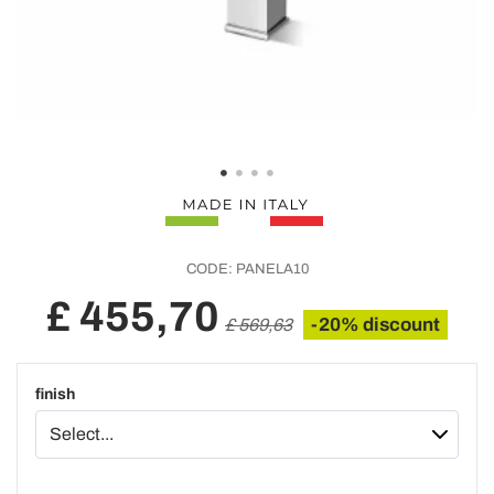
CODE:
PANELA10
£ 455,70
-20% discount
£ 569,63
finish