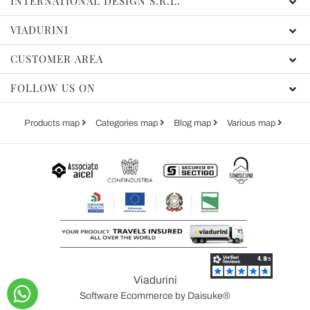
INTERNATIONAL DESIGN S.R.L.
VIADURINI
CUSTOMER AREA
FOLLOW US ON
Products map
Categories map
Blog map
Various map
Viadurini
Software Ecommerce
by Daisuke®