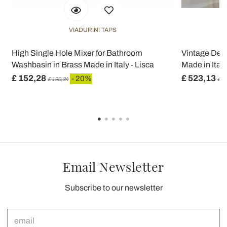
VIADURINI TAPS
High Single Hole Mixer for Bathroom
Vintage Des
Washbasin in Brass Made in Italy - Lisca
Made in Italy
£ 152,28
£ 523,13
- 20%
£ 190,34
£ 6
Email Newsletter
Subscribe to our newsletter