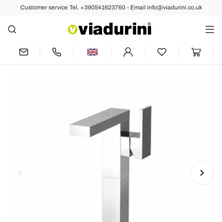
Customer service Tel. +390541623760 - Email info@viadurini.co.uk
Back
Previous
Next
Bathroom Sink Mixer with Side Lever
Made in Italy - Panela