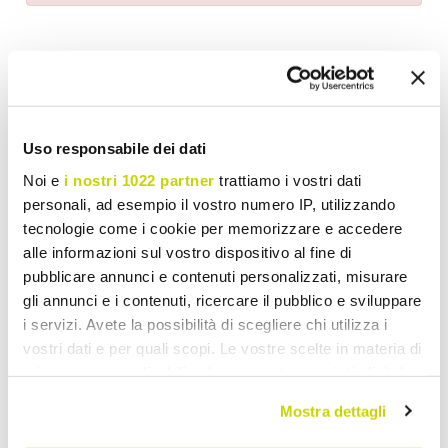
Wish List
Write your review
Print
Uso responsabile dei dati
Share
Noi e
i nostri 1022 partner
trattiamo i vostri dati
personali, ad esempio il vostro numero IP, utilizzando
tecnologie come i cookie per memorizzare e accedere
alle informazioni sul vostro dispositivo al fine di
Classic Chairs
pubblicare annunci e contenuti personalizzati, misurare
gli annunci e i contenuti, ricercare il pubblico e sviluppare
i servizi. Avete la possibilità di scegliere chi utilizza i
vostri dati e per quali scopi. Le vostre scelte in materia di
privacy sono applicabili solo su questa proprietà digitale
in cui avete effettuato le vostre scelte. È possibile
Mostra dettagli
modificare o revocare il proprio consenso in qualsiasi
momento dalla Dichiarazione sui cookie o facendo clic