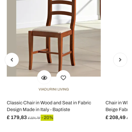
VIADURINI LIVING
Classic Chair in Wood and Seat in Fabric
Chair in Wh
Design Made in Italy - Baptiste
Beige Fabric
£ 179,83
£ 208,49
- 20%
£ 224,79
£ 2