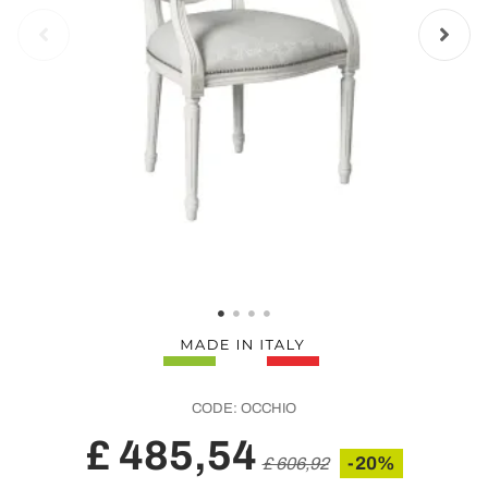
CODE:
OCCHIO
£ 485,54
-20%
£ 606,92