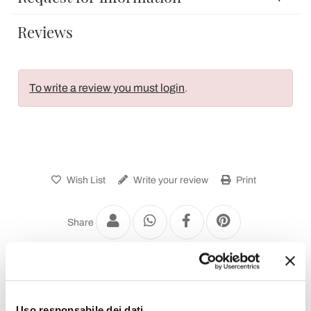
Reviews
To write a review you must login
.
Wish List
Write your review
Print
Share
Solid Surface Washbasins
Uso responsabile dei dati