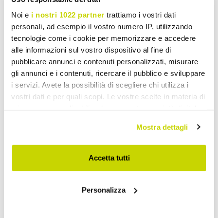
Noi e
i nostri 1022 partner
trattiamo i vostri dati
personali, ad esempio il vostro numero IP, utilizzando
tecnologie come i cookie per memorizzare e accedere
alle informazioni sul vostro dispositivo al fine di
pubblicare annunci e contenuti personalizzati, misurare
gli annunci e i contenuti, ricercare il pubblico e sviluppare
i servizi. Avete la possibilità di scegliere chi utilizza i
vostri dati e per quali scopi. Le vostre scelte in materia di
privacy sono applicabili solo su questa proprietà digitale
in cui avete effettuato le vostre scelte. È possibile
Mostra dettagli
modificare o revocare il proprio consenso in qualsiasi
momento dalla Dichiarazione sui cookie o facendo clic
sull'icona di attivazione della privacy.
Accetta tutti
Con il tuo consenso, vorremmo anche:
Take advantage of it now!
Personalizza
raccogliere informazioni sulla tua posizione
geografica, con un'approssimazione di qualche
metro,