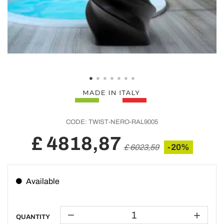
CODE:
TWIST-NERO-RAL9005
£ 4818,87
-20%
£ 6023,59
Available
QUANTITY