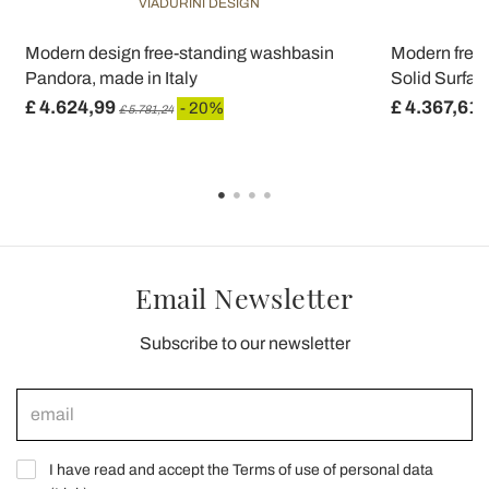
VIADURINI DESIGN
d
Modern design free-standing washbasin
Modern free
Pandora, made in Italy
Solid Surfac
£ 4.624,99
£ 4.367,61
- 20%
£ 5.781,24
£
Email Newsletter
Subscribe to our newsletter
I have read and accept the Terms of use of personal data