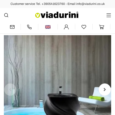
Customer service Tel. +390541623760 - Email info@viadurini.co.uk
Back
Previous
Next
Black free-standing wash basin, modern
design, Twist