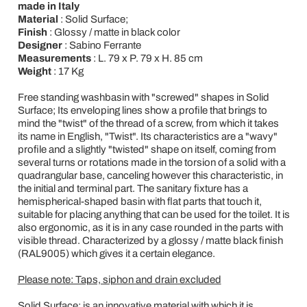
made in Italy
Material
: Solid Surface;
Finish
: Glossy / matte in black color
Designer
: Sabino Ferrante
Measurements
: L. 79 x P. 79 x H. 85 cm
Weight
: 17 Kg
Free standing washbasin with "screwed" shapes in Solid
Surface; Its enveloping lines show a profile that brings to
mind the "twist" of the thread of a screw, from which it takes
its name in English, "Twist". Its characteristics are a "wavy"
profile and a slightly "twisted" shape on itself, coming from
several turns or rotations made in the torsion of a solid with a
quadrangular base, canceling however this characteristic, in
the initial and terminal part. The sanitary fixture has a
hemispherical-shaped basin with flat parts that touch it,
suitable for placing anything that can be used for the toilet. It is
also ergonomic, as it is in any case rounded in the parts with
visible thread. Characterized by a glossy / matte black finish
(RAL9005) which gives it a certain elegance.
Please note: Taps, siphon and drain excluded
Solid Surface; is an innovative material with which it is