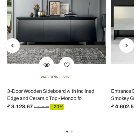
VIADURINI LIVING
3-Door Wooden Sideboard with Inclined
Entrance Des
Edge and Ceramic Top - Mondolfo
Smokey Glass
£ 3.128,67
£ 4.602,54
- 20%
£ 3.910,84