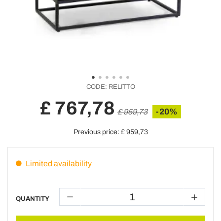
CODE:
RELITTO
£ 767,78
-20%
£ 959,73
Previous price:
£ 959,73
Limited availability
QUANTITY