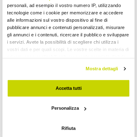
personali, ad esempio il vostro numero IP, utilizzando
tecnologie come i cookie per memorizzare e accedere
alle informazioni sul vostro dispositivo al fine di
pubblicare annunci e contenuti personalizzati, misurare
gli annunci e i contenuti, ricercare il pubblico e sviluppare
i servizi. Avete la possibilità di scegliere chi utilizza i
vostri dati e per quali scopi. Le vostre scelte in materia di
Take advantage of it now!
privacy sono applicabili solo su questa proprietà digitale
in cui avete effettuato le vostre scelte. È possibile
Mostra dettagli
modificare o revocare il proprio consenso in qualsiasi
momento dalla Dichiarazione sui cookie o facendo clic
sull'icona di attivazione della privacy.
Accetta tutti
Con il tuo consenso, vorremmo anche:
Personalizza
raccogliere informazioni sulla tua posizione
geografica, con un'approssimazione di qualche
metro,
Rifiuta
Identificare il tuo dispositivo, scansionandolo