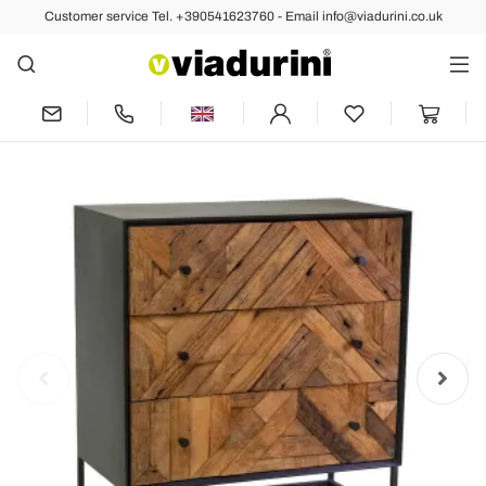
Customer service Tel. +390541623760 - Email info@viadurini.co.uk
Back
Previous
Next
Black Metal Living Room Cabinet with 3
Wooden Drawers - Wreck