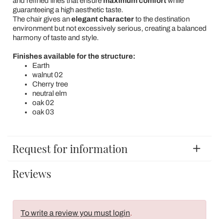
and refined lines that ensure
maximum comfort
while
guaranteeing a high aesthetic taste.
The chair gives an
elegant character
to the destination
environment but not excessively serious, creating a balanced
harmony of taste and style.
Finishes available for the structure:
Earth
walnut 02
Cherry tree
neutral elm
oak 02
oak 03
Request for information
Reviews
To write a review you must login
.