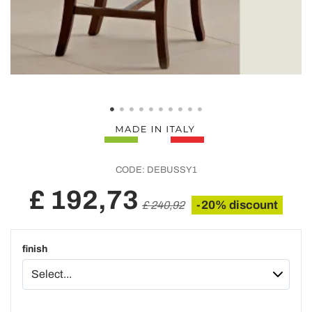
CODE:
DEBUSSY1
£ 192,73
-20% discount
£ 240,92
finish