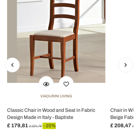
VIADURINI LIVING
Classic Chair in Wood and Seat in Fabric
Chair in Wh
Design Made in Italy - Baptiste
Beige Fabric
£ 179,81
£ 208,47
- 20%
£ 224,76
£ 2