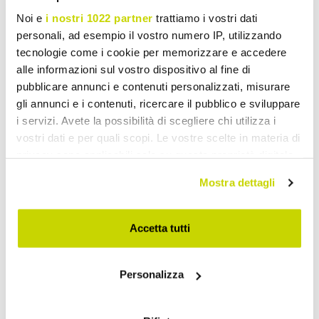
Noi e
i nostri 1022 partner
trattiamo i vostri dati
personali, ad esempio il vostro numero IP, utilizzando
tecnologie come i cookie per memorizzare e accedere
alle informazioni sul vostro dispositivo al fine di
pubblicare annunci e contenuti personalizzati, misurare
gli annunci e i contenuti, ricercare il pubblico e sviluppare
i servizi. Avete la possibilità di scegliere chi utilizza i
vostri dati e per quali scopi. Le vostre scelte in materia di
privacy sono applicabili solo su questa proprietà digitale
in cui avete effettuato le vostre scelte. È possibile
Take advantage of it now!
Mostra dettagli
modificare o revocare il proprio consenso in qualsiasi
momento dalla Dichiarazione sui cookie o facendo clic
sull'icona di attivazione della privacy.
Accetta tutti
Con il tuo consenso, vorremmo anche:
Personalizza
raccogliere informazioni sulla tua posizione
geografica, con un'approssimazione di qualche
metro,