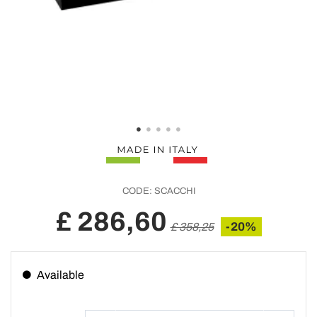
CODE:
SCACCHI
£ 286,60
-20%
£ 358,25
Available