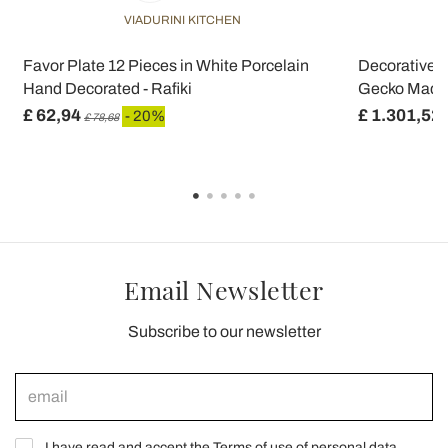
VIADURINI KITCHEN
a
Favor Plate 12 Pieces in White Porcelain
Decorative 
Hand Decorated - Rafiki
Gecko Made i
£ 62,94
£ 1.301,52
- 20%
£ 78,68
Email Newsletter
Subscribe to our newsletter
I have read and accept the Terms of use of personal data