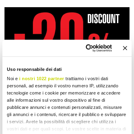
Uso responsabile dei dati
Noi e
i nostri 1022 partner
trattiamo i vostri dati
personali, ad esempio il vostro numero IP, utilizzando
tecnologie come i cookie per memorizzare e accedere
alle informazioni sul vostro dispositivo al fine di
pubblicare annunci e contenuti personalizzati, misurare
gli annunci e i contenuti, ricercare il pubblico e sviluppare
Take advantage of it now!
i servizi. Avete la possibilità di scegliere chi utilizza i
vostri dati e per quali scopi. Le vostre scelte in materia di