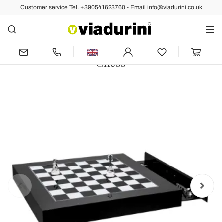
Customer service Tel. +390541623760 - Email info@viadurini.co.uk
Back
Previous
Next
Chessboard for Chess and Design
Checkers in Plexiglass Made in Italy -
Chess