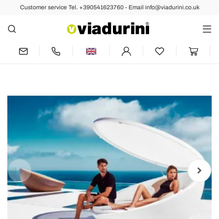
Customer service Tel. +390541623760 - Email info@viadurini.co.uk
Back
Previous
Next
Daybed made with polyethylene resin,
modern design Ulm by Vondom