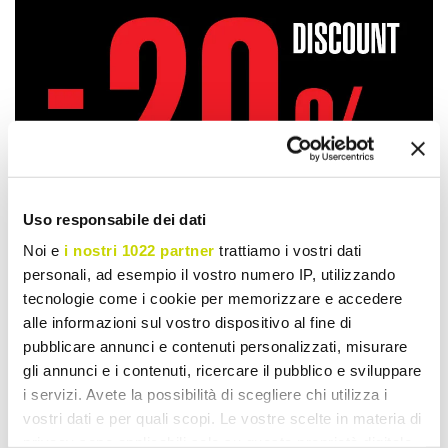
Uso responsabile dei dati
Noi e
i nostri 1022 partner
trattiamo i vostri dati
personali, ad esempio il vostro numero IP, utilizzando
tecnologie come i cookie per memorizzare e accedere
alle informazioni sul vostro dispositivo al fine di
pubblicare annunci e contenuti personalizzati, misurare
gli annunci e i contenuti, ricercare il pubblico e sviluppare
Take advantage of it now!
i servizi. Avete la possibilità di scegliere chi utilizza i
vostri dati e per quali scopi. Le vostre scelte in materia di
privacy sono applicabili solo su questa proprietà digitale