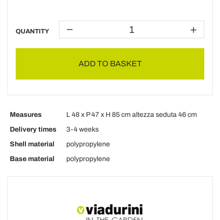
QUANTITY
ADD TO BASKET
Measures
L 48 x P 47 x H 85 cm altezza seduta 46 cm
Delivery times
3-4 weeks
Shell material
polypropylene
Base material
polypropylene