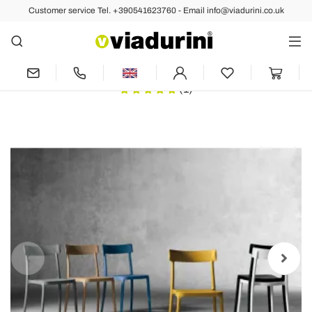
Customer service Tel. +390541623760 - Email info@viadurini.co.uk
Back
Previous
Next
Design indoor/outdoor chair in
polypropylene made in Italy, Peia
(1)