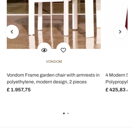
VONDOM
V
Vondom Frame garden chair with armrests in
4 Modern Sta
polyethylene, modern design, 2 pieces
Polypropylen
£ 1.957,75
£ 425,83
£ 6