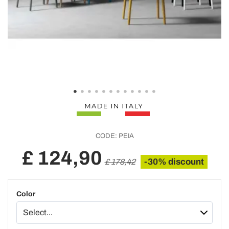
CODE:
PEIA
£ 124,90
-30% discount
£ 178,42
Color