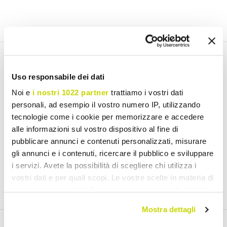
Email Newsletter
Uso responsabile dei dati
Subscribe to our newsletter
Noi e
i nostri 1022 partner
trattiamo i vostri dati
personali, ad esempio il vostro numero IP, utilizzando
tecnologie come i cookie per memorizzare e accedere
alle informazioni sul vostro dispositivo al fine di
pubblicare annunci e contenuti personalizzati, misurare
I have read and accept the Terms of use of personal data
gli annunci e i contenuti, ricercare il pubblico e sviluppare
(
Link
)
i servizi. Avete la possibilità di scegliere chi utilizza i
vostri dati e per quali scopi. Le vostre scelte in materia di
Join us
privacy sono applicabili solo su questa proprietà digitale
in cui avete effettuato le vostre scelte. È possibile
Mostra dettagli
modificare o revocare il proprio consenso in qualsiasi
momento dalla Dichiarazione sui cookie o facendo clic