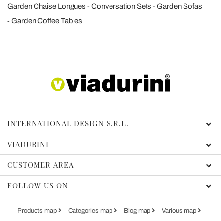
Garden Chaise Longues
Conversation Sets
Garden Sofas
nostri partner che si occupano di analisi dei dati web,
pubblicità e social media, i quali potrebbero combinarle
Garden Coffee Tables
con altre informazioni che ha fornito loro o che hanno
raccolto dal suo utilizzo dei loro servizi.
INTERNATIONAL DESIGN S.R.L.
VIADURINI
CUSTOMER AREA
FOLLOW US ON
Products map
Categories map
Blog map
Various map