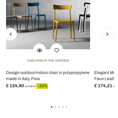
VIADURINI IN THE GARDEN
Design outdoor/indoor chair in polypropylene
Elegant Mod
made in Italy, Peia
Faux Leather
£ 124,90
£ 174,21
- 30%
£ 178,42
£ 2