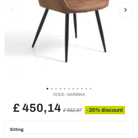
CODE:
GARBINA
£ 450,14
-20% discount
£ 562,67
Sitting